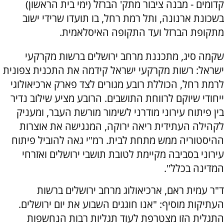
קדומים - מבנה ציבור מתק' הברזל (ימי בית הראשון)
בשכונת ארנונה, ותל רמת רחל, בו תועדו שרידי ישוב
מתקופת הברזל ועד התקופה האיסלאמית.
שקמה סיג, מתכננת מרחב ירושלים ברשות מקרקעי
ישראל: רשות מקרקעי ישראל קידמה את התכנית צפונית
לרמת רחל, הכוללת רובע מגורים לצד פארק ארכיאולוגי
ייחודי שיוקם לרווחת התושבים. הרובע מציע שילוב נדיר
בין פיתוח עירוני מודרני לשימור מורשת העבר, ומעניק
לקהילה העתידית ריאה ירוקה, המנגישה את אוצרות
ההיסטוריה ממש מתחת לבית. רמ"י גאה להוביל פיתוח
עירוני בסביבה מקיימת לטובת תושבי ירושלים ואזרחי
המדינה בכלל".
ד"ר עמית ראם, ארכיאולוג מרחב ירושלים ברשות
העתיקות מוסיף: "אנו חוגגים השבוע את יום ירושלים.
התגלית הזו מצטרפת לעוד תגליות רבות הנחשפות