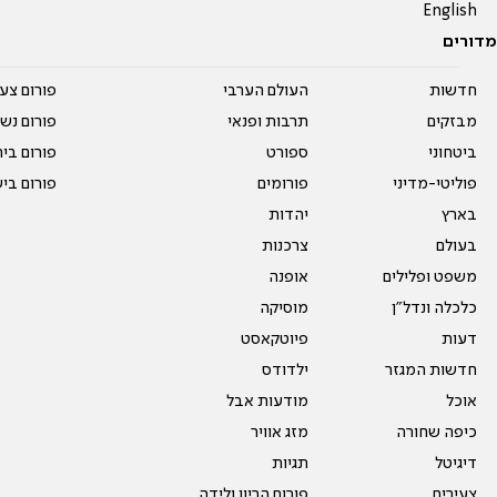
English
מדורים
חדשות
העולם הערבי
פורום צע
מבזקים
תרבות ופנאי
פורום נשו
ביטחוני
ספורט
פורום בי
פוליטי-מדיני
פורומים
פורום בי
בארץ
יהדות
בעולם
צרכנות
משפט ופלילים
אופנה
כלכלה ונדל"ן
מוסיקה
דעות
פיוטקאסט
חדשות המגזר
ילדודס
אוכל
מודעות אבל
כיפה שחורה
מזג אוויר
דיגיטל
תגיות
צעירים
פורום הריון ולידה