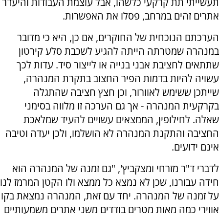
תעשייתי תת קרקעי כלשהו, אבל עוצמת העבודות והיעדר
אתרים זהים במרחב, פסלו את האפשרות.
הערכתם הנוכחית של החוקרים, אם כן, היא כי מדובר
במנהרה שמטרתה הייתה להגיע לשכבת סלע קירטון
שתתאים לחציבת אבני בנייה או לייצור סיד. עדות לכך
עשויה להיות בדמות הפיר החצוב בתקרת המנהרה,
שייתכן ששימש לאוורור, וכן חצץ חציבה שהתגלה
בקרקעית המנהרה - אך גם הערכה זו מלווה בסימני
שאלה. לחילופין, הממצאים עשויים להעיד שמלאכת
החציבה והתקנת המנהרה לא הושלמו, ולכן יעדה וטיבה
אינם ידועים.
לדברי ד"ר מזרחי ומצקביץ', "גם זמנה של המנהרה הוא
חידה עבורנו, שכן לא נמצא כל ממצא ולו הקטן המרמז לנו
על זמנה של המנהרה. יחד עם זאת, המנהרה נמצאת בקו
אווירי כמה מאות מטרים בודדים משני אתרים משמעותיים