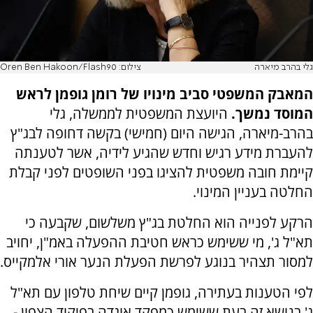
גלי בהרב מיארה
צילום: Oren Ben Hakoon/Flash90
המאבק המשפטי סביב מינויו של רומן גופמן לראש
המוסד נמשך.
היועצת המשפטית לממשלה, גלי
בהרב-מיארה, הגישה היום (חמישי) בקשה דחופה לבג"ץ
להעברת מידע רגיש וחדש שהגיע לידיה, אשר לטענתה
קיימת חובה משפטית להציגו בפני השופטים לפני קבלת
החלטה בעניין המינוי.
הרקע לפנייה הוא החלטת בג"ץ משלשום, שקבעה כי
תא"ל ג', מי ששימש כראש חטיבת ההפעלה באמ"ן, יחויב
למסור תצהיר בנוגע לפרשת הפעלת הנער אורי אלמקייס.
לפי הטענות בעתירה, גופמן קיים שיחת טלפון עם תא"ל
ג' בנושא זה בעת ששימש כמפקד אוגדה בפיקוד הצפון -