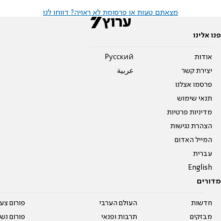
מצאתם טעות או פרסומת לא ראויה? דווחו לנו
פנו אלינו
אודות
Pусский
יצירת קשר
عربية
פרסמו אצלנו
תנאי שימוש
מדיניות פרטיות
הצהרת נגישות
המייל האדום
עברית
English
מדורים
חדשות
העולם הערבי
פורום צע
מבזקים
תרבות ופנאי
פורום נשו