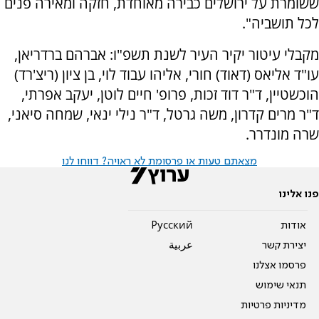
ששומרת על ירושלים כבירה מאוחדת, חזקה ומאירה פנים
לכל תושביה".
מקבלי עיטור יקיר העיר לשנת תשפ"ו: אברהם ברדריאן,
עו"ד אליאס (דאוד) חורי, אליהו עבוד לוי, בן ציון (ריצ'רד)
הוכשטיין, ד"ר דוד זכות, פרופ' חיים לוטן, יעקב אפרתי,
ד"ר מרים קדרון, משה גרטל, ד"ר נילי ינאי, שמחה סיאני,
שרה מונדרר.
מצאתם טעות או פרסומת לא ראויה? דווחו לנו
פנו אלינו
אודות
Pусский
יצירת קשר
عربية
פרסמו אצלנו
תנאי שימוש
מדיניות פרטיות