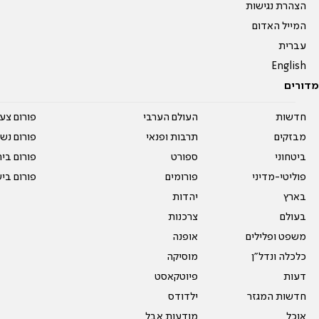
הצהרת נגישות
המייל האדום
עברית
English
מדורים
חדשות
העולם הערבי
פורום צע
מבזקים
תרבות ופנאי
פורום נשו
ביטחוני
ספורט
פורום בי
פוליטי-מדיני
פורומים
פורום בי
בארץ
יהדות
בעולם
צרכנות
משפט ופלילים
אופנה
כלכלה ונדל"ן
מוסיקה
דעות
פיוטקאסט
חדשות המגזר
ילדודס
אוכל
מודעות אבל