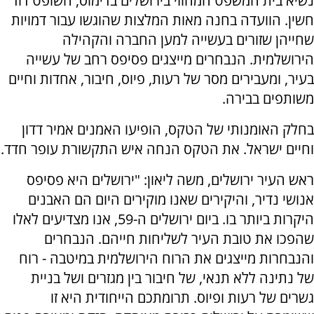
נשיא בית המשפט המחוזי בירושלים בדימוס, השופט דוד
חשין. הוועדה בחנה מאות המלצות שהוגשו עבור דמויות
שחייהן שזורים בעשייה למען החברה והקהילה
הירושלמית. הנבחרים מייצגים פסיפס רחב של עשייה
בעיר, ומעבירים מסר של רעות, פיוס, חיבור, אחדות וחיים
משותפים בבירה.
בחלק האומנותי של הטקס, הופיעו האמנים אמיר דדון
וחיים ישראל. את הטקס הנחה איש התקשורת עופר חדד.
ראש העיר ירושלים, משה ליאון: "ירושלים היא פסיפס
אנושי נדיר, והיקירים שאנו מוקירים היום הם האבנים
היקרות ביותר בו. ביום ירושלים ה-59, אנו מצדיעים לאלו
שהפכו את טובת העיר לשליחות חייהם. הנבחרים
והנבחרות מייצגים את הרוח הירושלמית במיטבה - רוח
של נתינה ללא תנאי, של חיבור בין מגזרים ושל בניית
גשרים של רעות ופיוס. תרומתכם הייחודית היא זו