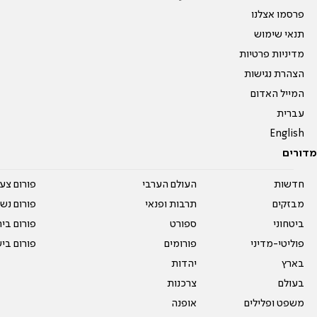
פרסמו אצלנו
תנאי שימוש
מדיניות פרטיות
הצהרת נגישות
המייל האדום
עברית
English
מדורים
חדשות
העולם הערבי
פורום צע
מבזקים
תרבות ופנאי
פורום נשו
ביטחוני
ספורט
פורום בי
פוליטי-מדיני
פורומים
פורום בי
בארץ
יהדות
בעולם
צרכנות
משפט ופלילים
אופנה