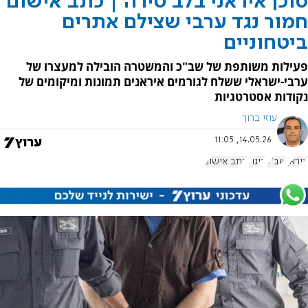
סוכן איראני בלב טירה | כתב אישום
חמור נגד ערבי שצילם אתרים
ביטחוניים
פעילות משותפת של שב"כ והמשטרה הובילה למעצרו של
ערבי-ישראלי ששלח לגורמים איראנים תמונות ומיקומים של
נקודות אסטרטגיות
עוזי ברוך
14.05.26, 11:05
איראן
שב"כ
ריגול
כתב אישום