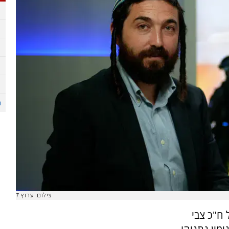
צילום: ערוץ 7
 ח"כ צבי