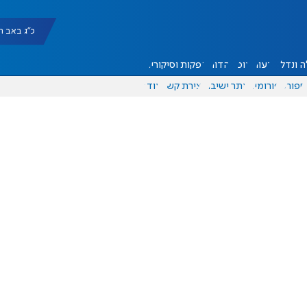
כ"ג באב תשפ"ו |
 ונדל"ן
דעות
אוכל
יהדות
הפקות וסיקורים
ספורט
פורומים
אתר ישיבה
יצירת קשר
עוד