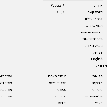
אודות
Pусский
יצירת קשר
عربية
פרסמו אצלנו
תנאי שימוש
מדיניות פרטיות
הצהרת נגישות
המייל האדום
עברית
English
מדורים
חדשות
העולם הערבי
פורום צע
מבזקים
תרבות ופנאי
פורום נשו
ביטחוני
ספורט
פורום בי
פוליטי-מדיני
פורומים
פורום בי
בארץ
יהדות