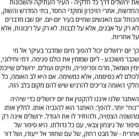
את ירושלים דרך כל חלקיה - העיר העתיקה והשכונות
החדשות, אתרי הזיכרון ומוקדי החסד, בתי המדרש והשוק,
הכותל וגם האנשים שחיים בעיר יום-יום. יום שבו מדברים
לא רק על אבנים, אלא על לבבות. לא רק על ריבונות, אלא
על אחריות.
כך יום ירושלים יכול להפוך מיום שמדבר בעיקר אל מי
שכבר משוכנע - ליום שמזמין את כולם פנימה. דתי וחילוני,
ימין ושמאל, מרכז ופריפריה, ותיקים ועולים. ירושלים שייכת
לכולם לא כסיסמה, אלא כמשימה. אם היא לב האומה, כל
חלקי האומה צריכים להרגיש שיש להם מקום בלב הזה.
האתגר שלנו איננו להקטין את יום ירושלים כדי שיהיה
"נוח" יותר. להפך: האתגר הוא להגביה אותו. לחלץ אותו
מהשפה הצפויה, ולהחזיר לו את הגודל. ירושלים אינה רק
סיפור של ניצחון צבאי, עם כל גדולתו. היא סיפור של
אחרית - של מבט רחוק, של עם שחוזר אל ייעודו, ושל דור