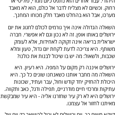
היהודי. עבור אחרים הוא נתפס כיום מגזרי, פוליטי או
רחוק. וכשיום לא מצליח לדבר אל כולם, הוא לא מאבד
מערכו, אבל הוא בהחלט מאבד חלק מכוחו המחנך.
השאלה הגדולה אינה איך גורמים לכולם לחגוג את יום
ירושלים באותו אופן. זה לא נכון וגם לא אפשרי. חברה
ישראלית בריאה אינה זקוקה לאחידות, אלא לעומק
משותף. היא צריכה לדעת לקחת יום גדול, טעון ומלא
שכבות, ולשאול: מה יש בו שיכול לבנות את כולנו?
ירושלים איננה רק מקום על המפה. היא רעיון. היא
השאלה מה מחבר אותנו כשאנחנו שונים כל כך. היא
היכולת להחזיק יחד קודש וחול, עבר ועתיד, שכונות
עתיקות ומרכזי חיים מודרניים, תפילה ודגל, כאב ותקווה.
ירושלים היא לא רק עיר שחזרנו אליה - היא עיר שמבקשת
מאיתנו לחזור אל עצמנו.
דווקא משום כך, יום ירושלים לא יכול להישאר רק יום של