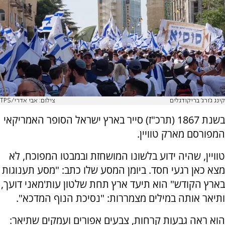
קינג ג'ורג' בריקודגלים
צילום: אבי אדרי/TPS
בשנת 1867 (תרכ"ז) סייר בארץ ישראל הסופר האמריקאי
המפורסם מארק טוויין.
טוויין, שהיה ידוע בלשונו המושחזת ובמבטו המפוכח, לא
מצא כאן רגעי חסד. ביומן המסע שלו כתב: "מסע תענוגות
בארץ הקודש" הוא תיעד ארץ תחת שלטון עות'מאני דועך,
ותיאר אותה במילים מצמררות: "נסיכת הנוף המדכא".
הוא ראה גבעות קרחות, צבעים אפורים ועמקים שתיאר: