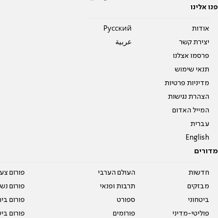
פנו אלינו
אודות
Pусский
יצירת קשר
عربية
פרסמו אצלנו
תנאי שימוש
מדיניות פרטיות
הצהרת נגישות
המייל האדום
עברית
English
מדורים
חדשות
העולם הערבי
פורום צע
מבזקים
תרבות ופנאי
פורום נשו
ביטחוני
ספורט
פורום בי
פוליטי-מדיני
פורומים
פורום בי