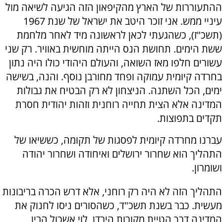
ההתעוררות של הארץ מהקיפאון הזה הגיעה לשיאה מול
עיניי ממש. אני זוכר היטב את ישראל של שנת 1967
(תשכ"ז), כשהגעתי לכאן לראשונה מיד לאחר מלחמת
ששת הימים. תחושת הנס הייתה מוחשית באוויר. רק שני
עשורים חלפו מאז השואה, והעולם היהודי כולו היה נתון
בחרדה קיומית עמוקה ופחד מחורבן נוסף. והנה, בשישה
ימים, הכל השתנה. הניצחון לא רק הבטיח את גבולות
המדינה אלא הצית תחייה רוחנית וזהות יהודית חסרת
תקדים בתפוצות.
עברנו מחרדה קיומית לפסגות של תקומה, כששיאו של
התהליך הוא שחרור ירושלים ואיחודה ושחרור יהודה
ושומרון.
התהליך הזה לא היה רק רוחני, אלא דרש הכרה בריבונות
מעשית. כבר בשנת תשכ"ד, כשהסורים ניסו לחנוק את
המדינה דרך הטיית מקורות הירדן, לוי אשכול הבין