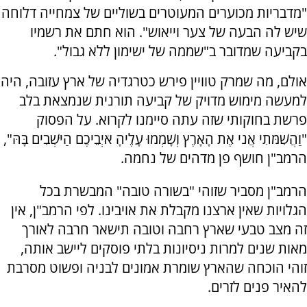
"מדבריות מכוערים המעוטרים בשוליים של צמחייה דלוחה
שיש לה הבעה של צער וייאוש". הוא חתם את רשמיו
בקביעה שמדובר ב"שממה של ישימון ללא גבול".
אולם, מה שמרק טוויין פירש כטרגדיה של ארץ עזובה, היה
למעשה מימוש מדויק של קביעה תורנית שנמצאת בלב
פרשת בחוקותי שזה עתה סיימנו לקרוא. על הפסוק
"וַהֲשִׁמֹּתִי אֲני אֶת הָאָרֶץ וְשָׁמְמוּ עָלֶיהָ אֹיְבֵיכֶם הַיֹּשְׁבִים בָּהּ",
הרמב"ן חושף פן מדהים של נחמה.
הרמב"ן מסביר שזוהי "בשורה טובה" המבשרת בכל
הגלויות שאין ארצנו מקבלת את אויבינו. לפי הרמב"ן, אין
זה מצב טבעי שארץ רחבה וטובה תישאר חרבה לאורך
מאות שנים למרות ניסיונות בלתי פוסקים ליישב אותה,
זוהי הוכחה שהארץ שומרת אמונים לבניה ופשוט מסרבת
להאיר פנים לזרים.