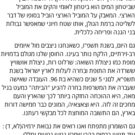
שביטחון המים הוא ביטחון לאומי והקים את המוביל
הארצי. המאבק על המוביל הארצי הוביל בסופו של דבר
לשליטה ברמת הגולן, אותו שטח חיוני שמאפשר גבולות
בני הגנה ופריחה כלכלית.
גם היום, בשנת תשפ"ו, כשאנחנו ניצבים מול איומים
רב-זירתיים, הלקח נותר בעינו. החוסן שלנו מגולם בדמויות
מופת כמו ניצולת השואה: שרלוט רות, ניצולת אושוויץ
ששרדה את התופת ובחרה לעלות לארץ ישראל בשנת
תשפ"א, לםני 5 שנים כשהיא בת 96. העובדה שאישה
שעברה את המשרפות בחרה להגיע "הביתה" כמעט בגיל
מאה, היא ההוכחה החזקה ביותר לכך שהארץ והעם
מחכים זה לזה. היא וצאצאיה, המונים כבר חמישה דורות
בארץ, הם התשובה המוחצת לכל מבקשי רעתנו.
גם השומרון מתפתח ואנו רואים את נבואת ירמיה(לא, ד) :
עוֹד תִּטְּעִי כְרָמִים בְּהָרֵי שֹׁמְרוֹן נָטְעוּ נֹטְעִים וְחִלֵּלוּ