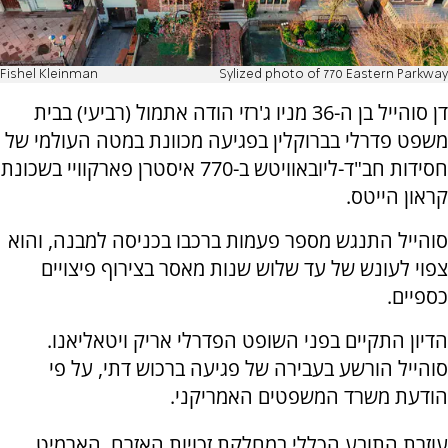
Fishel Kleinman
Sylized photo of 770 Eastern Parkway
דן סוהייל בן ה-36 מניו ג'רזי הודה אתמול (רביעי) בבית
משפט פדרלי בברוקלין בפגיעה מכוונת במטה העולמי של
חסידות חב"ד-ליובאוויטש ב-770 איסטרן פארקוויי בשכונת
קראון הייטס.
סוהייל התנגש מספר פעמות ברכבו בכניסה למבנה, והוא
צפוי לעונש של עד שלוש שנות מאסר בצירוף פיצויים
כספיים.
הדיון התקיים בפני השופט הפדרלי אריק ויטאליאנו.
סוהייל הורשע בעבירה של פגיעה ברכוש דתי, על פי
הודעת משרד המשפטים האמריקני.
עוזרת התובע הכללי במחלקת זכויות האזרח, הארמיט