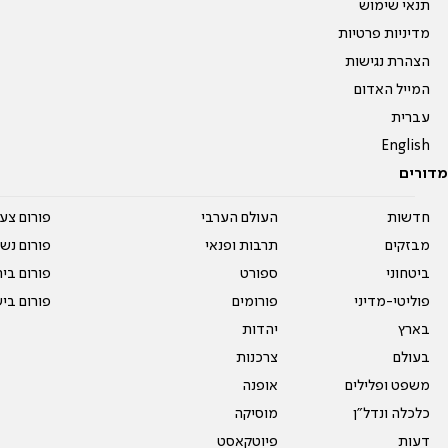
תנאי שימוש
מדיניות פרטיות
הצהרת נגישות
המייל האדום
עברית
English
מדורים
חדשות
העולם הערבי
פורום צע
מבזקים
תרבות ופנאי
פורום נשו
ביטחוני
ספורט
פורום בי
פוליטי-מדיני
פורומים
פורום בי
בארץ
יהדות
בעולם
צרכנות
משפט ופלילים
אופנה
כלכלה ונדל"ן
מוסיקה
דעות
פיוטקאסט