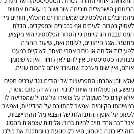
המשוואה: אחוזי החזרה לטרור. הסטטיסטיקה של מערכת
הביטחון הישראלית מוכיחה שוב ושוב כי עשרות אחוזים
מהמחבלים הפלסטינים שמשתחררים מהכלא, חוזרים מיד
לעסוק בטרור, לעיתים אף כבכירים וכמפקדים. הדלת
המסתובבת הזו קיימת כי הטרור הפלסטיני הוא מקצוע
מתגמל. אצל היהודים, לעומת זאת, שיעור החזרה
לפעילות אלימה או טרור אחרי מאסר, לא קיים כמעט
מבחינה סטטיסטית. אין להם לאן לחזור, אין מי שיממן
אותם, ואין שום מערכת שתעודד אותם להכות שנית.
שלא יובן אחרת: התפרעויות של יהודים נגד ערבים חפים
מפשע הן פסולות וראויות לגינוי. הן לא רק כתם מוסרי,
אלא קודם כל משקולת על צווארו של צה"ל שמפריעה לו
במשימתו הקיומית. אפשר להתווכח על המדיניות, ואפשר
לכעוס על אופן ההתנהלות של הצבא מול ההתיישבות,
אבל דבר אחד חייב להיות ברור: אלימות עצמאית מהסוג
הזה לא בונה ביטחון, היא רק פוגעת בו ומסכנת את כולנו.