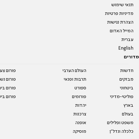
תנאי שימוש
מדיניות פרטיות
הצהרת נגישות
המייל האדום
עברית
English
מדורים
חדשות
העולם הערבי
פורום צע
מבזקים
תרבות ופנאי
פורום נשו
ביטחוני
ספורט
פורום בי
פוליטי-מדיני
פורומים
פורום בי
בארץ
יהדות
בעולם
צרכנות
משפט ופלילים
אופנה
כלכלה ונדל"ן
מוסיקה