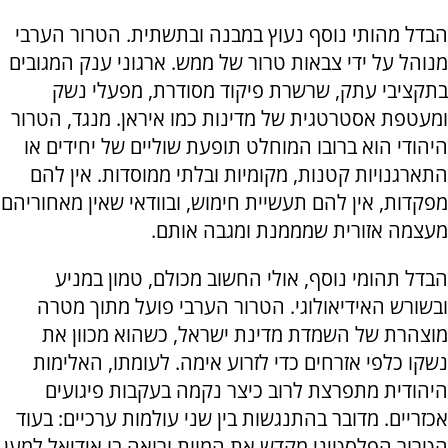
הבדל מהותי נוסף נעוץ במבנה ובתשתית. הטרור הערבי
מנוהל על ידי צבאות טרור של ממש. ארגוני ענק המגובים
בתקציבי עתק, שרשרת פיקוד מסודרת, מפעלי נשק
ומעטפת אסטרטגית של מדינות כמו איראן. מנגד, הטרור
היהודי הוא ברובו המוחלט תופעת שוליים של יחידים או
התארגנויות קטנות, מקומיות ובלתי ממוסדות. אין להם
מפקדות, אין להם תעשיית חימוש, ובוודאי שאין מאחוריהם
מעצמה אזורית שמממנת ומגבה אותם.
הבדל תהומי נוסף, אולי החשוב מכולם, טמון במניע
ובשורש האידיאולוגי. הטרור הערבי פועל מתוך מטרה
מוצהרת של השמדת מדינת ישראל, כשהוא מכוון את
נשקו כלפי אזרחים כדי לזרוע אימה. לעומתו, האלימות
היהודית מתפרצת לרוב כיצר נקמה בעקבות פיגועים
אכזריים. מדובר בהתנגשות בין שני עולמות ערכיים: בעוד
הטרור הפלסטיני מקדש את המוות ורואה בו אידיאל למען