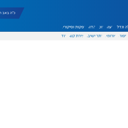
כ"ה באב תשפ"ו |
 ונדל"ן
דעות
אוכל
יהדות
הפקות וסיקורים
ספורט
פורומים
אתר ישיבה
יצירת קשר
עוד