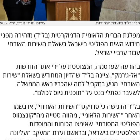
חברי בל"ד בוועדת הבחירות
צילום: יונתן זינדל, פלאש 90
מפלגת הברית הלאומית הדמוקרטית (בל"ד) מזהירה מפני
חידוש השיח הפוליטי בישראל בשאלת השירות האזרחי
עבור ערביי ישראל.
בהודעה שפרסמה, המצוטטת על ידי אתר החדשות
"אל-ג'רמק", ציינה בל"ד שהדיון המחודש בשאלת "שירות
האזרחי" מגיע במקביל למה שהכריז ראש הממשלה
לשעבר נפתלי בנט על "תוכנית גיוס לכולם".
בל"ד הדגישה כי פרויקט "השירות האזרחי", או בשמו
האחר "השירות הלאומי", מהווה סטייה מה"קונצנזוס
הפוליטי המסורתי" שאימצו הכוחות והמוסדות
הפלסטיניים בישראל, ובראשם ועדת המעקב העליונה