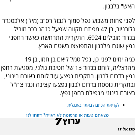
האש" בלבנון.
לפני פחות משבוע נפל סמוך לגבול רס"ב (מיל') אלכסנדר
גלובניוב, בן 47 מפתח תקווה שפעל כנהג רכב מוביל
בגדוד מובילים 6924. התקרית התרחשה כאשר רחפני
נפץ שוגרו מלבנון והתפוצצו בשטח הארץ.
כמה ימים לפני כן, נפל סמל ליאם בן חמו, בן 19
מהרצליה, לוחם בגדוד 13 של חטיבת גולני, מפגיעת רחפן
נפץ בדרום לבנון. בתקרית נפצע עוד לוחם באורח בינוני,
ובתקרית נוספת בדרום לבנון נפצעו קצינה ונגד צה"ל
באורח בינוני מנפילת רחפן נפץ.
לקריאת הכתבה באתר באנגלית
מצאתם טעות או פרסומת לא ראויה? דווחו לנו
פנו אלינו