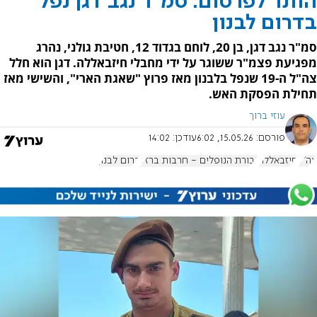
הותר לפרסום: סמ"ר נגב דגן נפל
בדרום לבנון
סמ"ר נגב דגן, בן 20, לוחם בגדוד 12, חטיבת גולני, נהרג
מפגיעת פצמ"ר ששוגר על ידי מחבלי חיזבאללה. דגן הוא חלל
צה"ל ה-19 שנפל בלבנון מאז פרוץ "שאגת הארי", והשישי מאז
תחילת הפסקת האש.
עוזי ברוך
פורסם:
15.05.26, 6:02
עודכן:
14:02
צה"ל
חיזבאללה
גבורת הנופלים - חרבות ברזל
דרום לבנון