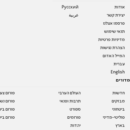
אודות
Pусский
יצירת קשר
عربية
פרסמו אצלנו
תנאי שימוש
מדיניות פרטיות
הצהרת נגישות
המייל האדום
עברית
English
מדורים
חדשות
העולם הערבי
פורום צע
מבזקים
תרבות ופנאי
פורום נשו
ביטחוני
ספורט
פורום בי
פוליטי-מדיני
פורומים
פורום בי
בארץ
יהדות