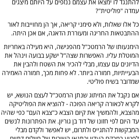
להתנגד לו ימצאו את עצמם ננזפים על היותם מיצגים
עמדה "פוליטית"?
כל אלו שאלות, ולא סימני קריאה, אך הן מחוייבות לאור
ההתבטאות החריגה ומעוררת הדאגה, אם אכן היתה.
הימנעותו של הרמטכ"ל מהפגישה, היא מעילה באחריות
המוטלת עליו. האפשרות שצה"ל ישקע בבועה וינהל את
הדיונים עם עצמו, מבלי להכיר את השטח ולהבין את
הבעייתיות, חמורה ביותר. לא פחות מכך, חמורה האמירה
שמדובר בשיח פוליטי.
אם נקבל את המיתוג שנתן הרמטכ"ל לעצם הנושא, יש
לקרא לכאורה קריאה הפוכה - להוציא את הפוליטיקה
מהצבא, ולהמשיך את קיום הצבא כ"צבא העם" כפי שהיה
עד היום לפי חזונו של דוד בן גוריון. את הפתרונות לנשים
המבקשות להתגייס ולתרום, יש לאפשר ולקדם מבלי
לפגוע במרקם העדין ובתנאי השירות של חיילים דתיים.