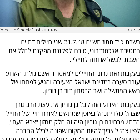
אייל זמיר
צילום: Yonatan Sindel/Flash90
בשבת כ"ד תמוז תש"ח 31.7.48 שני חיילים דתיים
בחטיבת אלכסנדרוני, סירבו לפקודת מפקדם לחלל את
השבת ולבשל ארוחה לחייליו.
בעקבות זאת נדונו החיילים למאסר וראשם גולח. הארוע
עורר סערה במדינת ישראל הצעירה והגיע לפתחו של
ראש הממשלה ושר הבטחון דוד בן גוריון.
בעקבות הארוע הזה קבל בן גוריון את עצת הרב גורן
שצהל כולו יתנהל באופן שמתאים לאורח חייו של החייל
הדתי. מבחינת בן גוריון היה זה חלק מחזון "צבא העם",
לפיו צה"ל צריך להיות המקום שפונה לכלל החברה
הישראלית על גווניה וחלקיה. כחלק בלתי נפרד מהעם כך