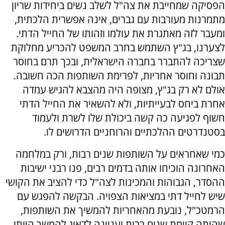
הפסיקה שמחייבת את צה"ל לשלב נשים ביחידות שריון
מתמרנות מעורבות עם גברים, אינה אפשרית הלכתית,
ומעבר לזה מאתגרת את עולמו וזהותו של החייל הדתי.
לצערנו, בג"ץ השתמש בחרב המשפט להכריע מחלוקת
שצריכה להתברר בחברה הישראלית, ובכך תרם בחוסר
תבונה וחוסר אחריות, לפרימת השותפות הכה חשובה.
אולם לא רק בג"ץ, מצופה היה מהצבא להגיש עמדה
אחרת ביחס לבעייתיות, ולא להשאיר את החייל הדתי
חשוף לפגיעה כה קשה ביכולת שלו לשרת ולעמוד
בסטנדרטים ההלכתיים והרוחניים הדרושים לו.
כמי שאחראים על השותפות שנים רבות, ורק במלחמה
האחרונה הוכיחו אותה בדמים רבים, פנו רבני ישיבות
ההסדר, הגבוהות והמכינות לצה"ל כדי להציב את הקושי
שיש לחייל דתי במציאות הצפויה. הבקשה להפגש עם
הרמטכ"ל, נובעת מהאחריות להמשיך את השותפות,
שהיתה קיימת שנים רבות ועניינה לדאוג להמשך היותו