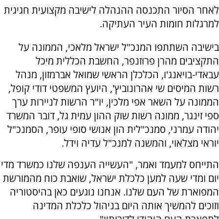
לאחר הסיור התכנסה ההנהלה לישיבה מקצועית חגיגית
למרגלות חומות העיר העתיקה.
בישיבה השתתפו המנכ"ל ישראל מלאכי, הממונה על
התקציבים מהרן פרוזנפר, החשבת הכללית מיכל
עבאדי-בויאנג'ו, הכלכלן הראשי שמואל אברמזון, מנהל
רשות המיסים שי אהרונוביץ', היועץ המשפטי דודי קופל,
הממונה על השאר אפי מלכין, יו"ר הרשות לניירות ערך
ספי זינגר, ממונה רשות שוק ההון עמית גל, דובר המשרד
יהודה עמרני, סמנכ"לית הון אנושי סופי עופר, הסמנכ"ל
יוראי מצלאוי, והמשנה למנכ"ל עדיה וידל.
התייחס למעמד ואמר, "העשייה הענפה שלנו כמשרד מדי
יום ומדי שעה למען כלכלת ישראל, שואבת כוח מהמורשת
המפוארת של העם שלנו. אנחנו נוגעים כאן בהיסטוריה
וזוכים להמשיך אותה היום בניהול כלכלת המדינה