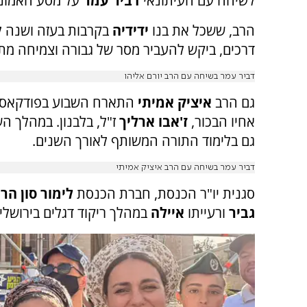
לשיחה עם העיתונאי
דביר עמר
על מסע האמונה
הרב, ששכל את בנו
ידידיה
בקרבות בעזה ושנה ל
דרכים, ביקש להעביר מסר של גבורה וצמיחה מת
דביר עמר בשיחה עם הרב יורם אליהו
גם הרב
איציק אמיתי
אחיו הבכור,
ז'אבו ארליך
ז"ל, בלבנון. במהלך ה
גם בלימוד התורה המשותף לאורך השנים.
דביר עמר בשיחה עם הרב איציק אמיתי
סגנית יו"ר הכנסת, חברת הכנסת
לימור סון הר
גביר
ורעייתו
איילה
במהלך ריקוד דגלים בירושלי