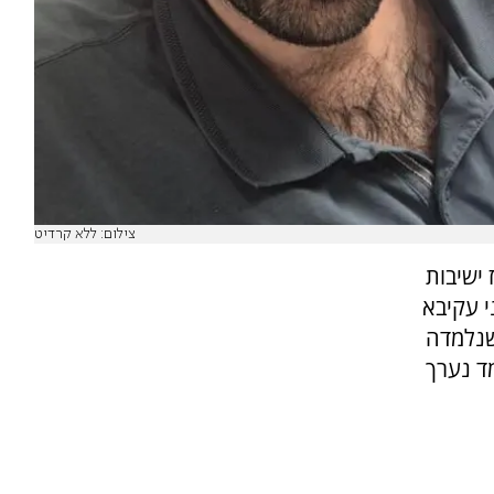
צילום: ללא קרדיט
ז ישיבות
י עקיבא
שנלמדה
ד נערך