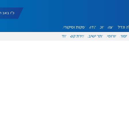
כ"ו באב תשפ"ו |
 ונדל"ן
דעות
אוכל
יהדות
הפקות וסיקורים
ספורט
פורומים
אתר ישיבה
יצירת קשר
עוד