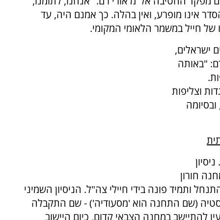
ם מפקד החטיבה אל"מ אורי רם. "אנחנו, לתומנו,
הסדר אינו מופרע, ואין בהלה. כך אמנם היה, עד
של חייל במשמר הלאומי המקומי.
ם ישראלים,
ם: "באותה
ת.
ות וצליפות
ובסיומה
תית
יסיון
חנה חורון
חל ותמיד פונה בידי חיילי צה"ל. הניסיון השמיני
יה (שם התחנה הוא 'מסעודיה') - שם התקבלה
ן להתיישב במחנה הצבאי קדום, כיום היישוב