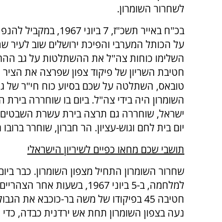
לשחרור השומרון.
בכ"ח באייר תשכ"ז, 7 ביוני 1967
על הכותל המערבי והפיכת ירושלים שוב לעיר שח
השלימו כוחות צה"ל את ההשתלטות על גב ההר 
חטיבת השריון של פיקוד צפון שפרצה את הציר ל
טובאס, השתלטה על שכם בסיוע כוח חי"ר של גול
השומרון היה בידי צה"ל. ביום בו שוחררה בירת 
ישראל, שוחררה גם תרצה בירת עשרת השבטים, ב
יום בית לחם וגוש-עציון. הר חברון, שוחרר ברובו
תושבי שכם מחאו כפיים לשיריון הישראלי
שחרור השומרון התחיל מצפון השומרון. כבר ביום
למלחמה, ב-5 ביוני 1967, בשעות אחר ה
חטיבה 45 בפיקודו של משה בר-כוכבא את הגב
נעה בצפון השומרון תחת אש ירדנית כבדה, כדי