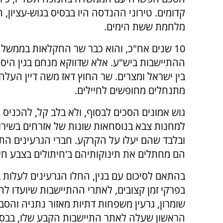
קדומים. טירוני ההנדסה היו בבסיס בגוש-עציון,
מלחמת ששת הימים.
10 שנים אח"כ, והוא כבר שר החקלאות בממשלת
ההתיישבות ביש"ע. אלא שדווקא מנחם בגין היס
בין ישראל ומצרים. שר החוץ דאז משה דיין העל
מתנחלים מחופשים לחיילים.
גוש אמונים הסכים לבסוף, ולא בלב קל, להכניס 
למחנות צבא בנוסחאות שונות של אזרחים בשירו
ובלבד שהם יעלו על הקרקע. חברי הגרעינים התל
הם מחתלים את תינוקותיהם ב'חיתולים בצבע חאק
בהתאם לסיכום עם בגין, החלו הגרעינים לעלות ב
בפרקי זמן קצובים, לאתרי ההתיישבות שיועדו להם
שומרון, גרעין משפחות דתיות מאזור נתניה והסב
הראשון שעלה לאתר התיישבות הקבע שלו, בבסיס