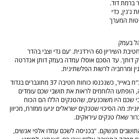
 ברמת דוד.
ג'נין, כדי
טות המערך
ר 6 ביוני, התנהל בעמק
דותן קרב כבד בין חטיבת השיריון 45 של צה"ל לחטיבת השיריון 60 הירדנית. 'עם גדי וצבי בהדר
מק דותן'. עד הסכם אוסלו עמדה בעמק דותן אנדרטה
ן ומרחביה לרשות הפלשתינית.
במקביל, נעה חטיבה 37 לעבר שכם. למחרת, בכ"ח באייר, כשנכנסו כוחות חטיבה 37 מתוגברים בגדוד
רצה, הופתעו הלוחמים לראות את תושבי שכם עומדים
 שכם היו משוכנעים, שהטנקים הללו הם הכוח
ית: מה הסיכוי שטנקים ישראלים יגיעו ממזרח, מכיוון
רור שאלו טנקים עיראקים.
ושבים מנשקם. "בכניסה לשכם עמדו אלפי אנשים,