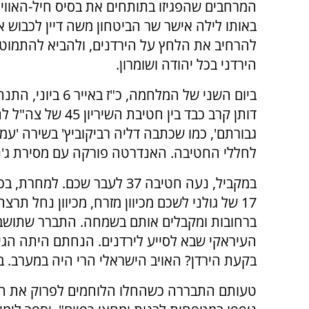
המרחבים שהפגיזו בתותחים את בסיס חיל-האוויר
באותו לילה אישר שר הביטחון משה דיין לכבוש את 
להרחיב את הלחץ על הירדנים, ולהביא להתמוט
הירדני בכל יהודה ושומרון.
ביום השני של המלחמה, כ"ז באיי
גבורתם', כמו שכתבה דליה רביקוביץ' בשירה 'ע
לחללי החטיבה. האנדרטה פורקה עם מסירת ג'ני
17 של גולני לשכם מכיוון מזרח, מכיוון נחל ת
ברחובות ומקבלים אותם בשמחה. התברר שתושבי
העיראקי שבא לסייע לירדנים. הנחתם היתה הגיונ
בקעת הירדן? האויב הישראלי הרי היה במערב. ב
טעותם התבררה כשהחלו הלוחמים לפרוק את הת