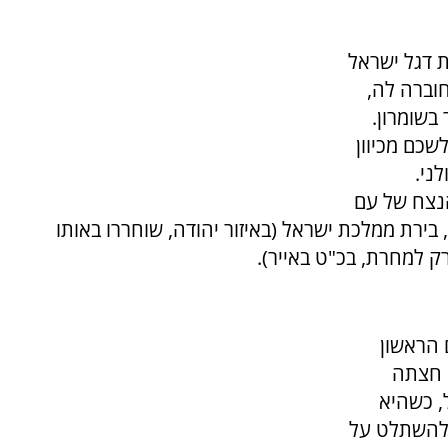
, במקביל להנפת דגל ישראל
וברה לה,
בשומרון.
שכם מכיוון
ני.
הנצח של עם
ירת ממלכת ישראל (באיזור יהודה, שוחררו באותו
 רק למחרת, בכ"ט באייר).
 הראשון
צהריים חצתה
ול, כשהיא
 להשתלט על