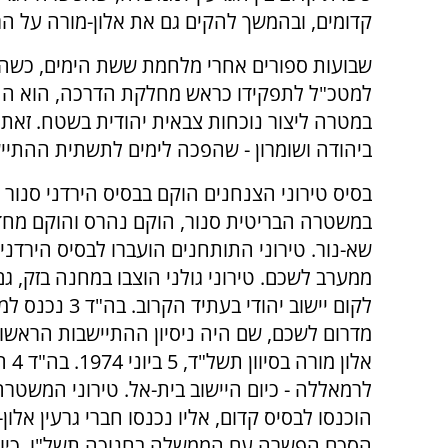
קדומים, ובהמשך להקים גם את אלון-מורה על הר
שבועות ספורים אחרי מלחמת ששת הימים, כשהאלו
למטכ"ל לתפקידו כראש מחלקת הדרכה, הוא החל
במטרה ליצור נוכחות צבאית יהודית בשטח. זא
ביהודה ושומרון - שהפכה לימים לתשתית ההתייש
בסיס טירוני הצנחנים הוקם בבסיס הירדני סנור - 
במשטרה הבריטית סנור, הוקם נהרס והוקם מחד
שא-נור. טירוני התותחנים הועברו לבסיס הירדני
ממערב לשכם. טירוני גולני הוצבו במחנה בזק, ג
לקום יישוב יהודי בעתיד הק
מדרום לשכם, שם היה ניסיון ההתיישבות הראשון
אלון מו
לרמאללה - כיום היישוב בית-אל. טירוני המשטר
הוכנסו לבסיס קדום, אליו נכנסו חברי גרעין אלון
הסכם הפשרה עם הממשלה בחנוכה תשל"ו, כיום