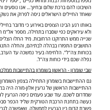
נופפו במטפחות לבנות ומחאו כפיים", יספר לימי
השיבונו להם ברכת שלום ובחיוך... אנו נוסעים ו
שאחד החיילים הישראלים ניסה לפרוק את נשקו 
באותו רגע הבינו הצופים באירוע כי מדובר בחיילי
ולא עיראקים כפי שסברו בתחילה. מספר אל"מ ר
שנייה ממש התרוקנו הרחובות. מיד החלו הצליפו
התושבים התפזרו בבהלה לבתיהם, והחלה התנגד
בכוחות צה"ל". הלחימה בעיר נמשכה עד הערב, 
נפלה שכם בידי כוחות צה"ל.
שבי שומרון - הראשון בשומרון בהתיישבות ממלכ
גם ההתיישבות בשומרון התחילה בצפון השומרון. נ
ההתיישבות הראשון של גרעין אלון-מורה היה במ
שמדרום לשכם. עוד שבע פעמים ניסה הגרעין להתנ
נעשה בתחנת הרכבת הטורקית שליד הכפר סבסט
פשרת קדום בין הגרעין לממשלה, שאפשרה לגרעי