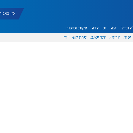
כ"ו באב תשפ"ו |
 ונדל"ן
דעות
אוכל
יהדות
הפקות וסיקורים
ספורט
פורומים
אתר ישיבה
יצירת קשר
עוד