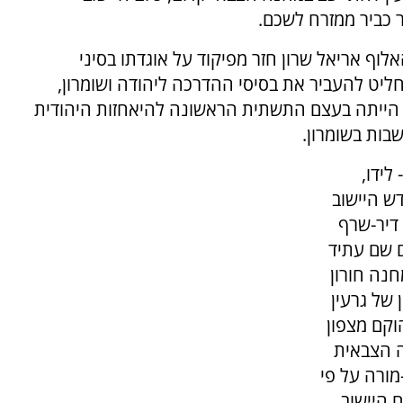
 כביר ממזרח לשכם.
ף אריאל שרון חזר מפיקוד על אוגדתו בסיני
יט להעביר את בסיסי ההדרכה ליהודה ושומרון,
ת הייתה בעצם התשתית הראשונה להיאחזות היהודית
בות בשומרון.
לידו,
ש היישוב
 דיר-שרף
ם שם עתיד
רוב. בה"ד 3 נכנס למחנה חורון
 של גרעין
רה בסיוון תשל"ד, 5 ביוני 1974. בה"ד 4 הוקם מצפון
ה הצבאית
-מורה על פי
 היישוב