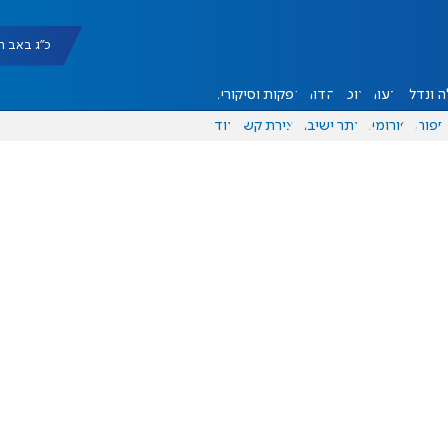
כ"ג באב תשפ"ו |
 ונדל"ן
דעות
אוכל
יהדות
הפקות וסיקורים
ספורט
פורומים
אתר ישיבה
יצירת קשר
עוד