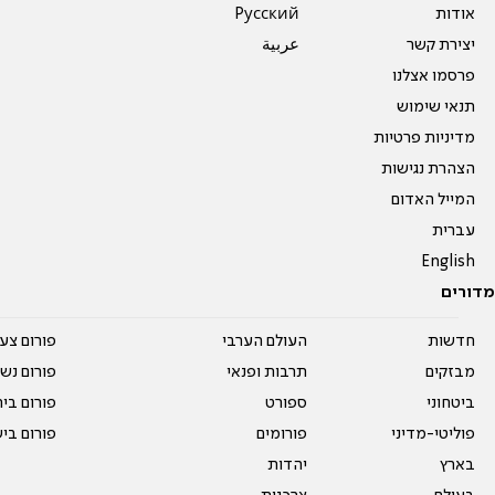
אודות
Pусский
יצירת קשר
عربية
פרסמו אצלנו
תנאי שימוש
מדיניות פרטיות
הצהרת נגישות
המייל האדום
עברית
English
מדורים
חדשות
העולם הערבי
פורום צע
מבזקים
תרבות ופנאי
פורום נשו
ביטחוני
ספורט
פורום בי
פוליטי-מדיני
פורומים
פורום בי
בארץ
יהדות