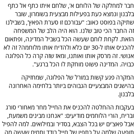
חבר למחלקה של הלוחם א', שלחם איתו כתף אל כתף
בלבנון ונמצא כעת בפעילות מבצעית בשומרון, שובר
שתיקה בפוסט כאוב: "עבורכם זו סערת הפאץ', בשבילנו
זה החבר הכי טוב שלנו. הוא היה הלב של המשפחה
הזאת. לקחת לוחם שעשה הכל בשביל המדינה, ופתאום
להכניס אותו ל-30 יום כלא ולהדיח אותו מלוחמה? זה לא
אנושי. זה מרסק אותו ואותנו, ומאז שזה קרה כל הפלוגה
כבויה. המדינה פשוט מוחקת לו הכל ברגע".
המקרה פגע קשות במורל של הפלוגה, שמחזיקה
בהישגים המבצעיים הגבוהים ביותר בלחימה האחרונה
בלבנון.
בעקבות ההחלטה להכניס את החייל מחר מאחורי סורג
ובריח, הורי הלוחמים מודיעים: "אנחנו מבינים משמעת,
אבל פאצ'ים יש בכל הצבא, בסדיר ובמילואים. למה להפיל
תופעה שלמה על כתפיו של חייל בודד ותמים שעשה מה