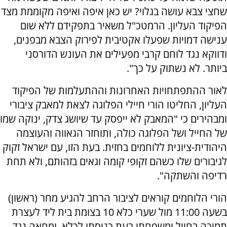
שחצי צבא עושה בגלוי? יש כאן איפה ואיפה מקוממת מצד
הפיקוד העליון. הרמטכ"ל משאיר בתפקידם ללא שום
ענישה דמויות שפעלו אקטיבית לפירוק הצבא מבפנים,
ודווקא נגד לוחם קרבי מפעילים את העונש הדורסני
ביותר. לא נשתוק על כך".
לאור ההתפתחויות האחרונות וההתעלמות של הפיקוד
העליון, החליטו הורי חיילי הפלוגה לצאת למאבק ציבורי
ומבהירים כי "המאבק לא ייפסק עד שיושג צדק, ינוקה שמו
של החייל ושל הפלוגה כולה, ותוחזר הגאווה והעוצמה
היהודית-ציונית ללוחמים בחזית. בעת הזו, עם ישראל זקוק
לגיבורים שלו כשהם זקופי קומה וגאים בזהותם, ולא תחת
רדיפה והשתקה".
הורי הלוחמים קוראים לציבור הרחב להגיע מחר (ראשון)
בשעה 11:00 מול שערי כלא 10 בצומת בית ליד לעצרת
תמיכה בחייל ומשפחתו בעת כניסתו לכלא, ומחאה נגד