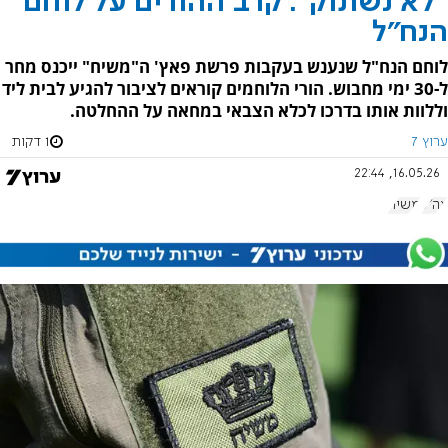
"לא נשתוק": קרב ההורים על לוחם
הנח"ל
לוחם הנח"ל שנענש בעקבות פרשת פאץ' ה"משיח" ייכנס מחר
ל-30 ימי מחבוש. הורי הלוחמים קוראים לציבור להגיע לבית ליד
וללוות אותו בדרכו לכלא הצבאי במחאה על ההחלטה.
ערוץ 7
1 דקות
16.05.26, 22:44
צה"ל
משיח