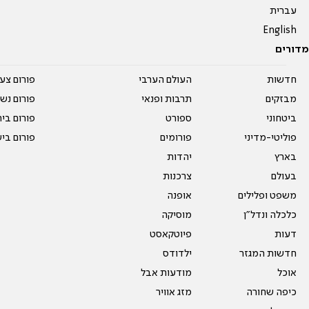
עברית
English
מדורים
חדשות
העולם הערבי
פורום צע
מבזקים
תרבות ופנאי
פורום נשו
ביטחוני
ספורט
פורום בי
פוליטי-מדיני
פורומים
פורום בי
בארץ
יהדות
בעולם
צרכנות
משפט ופלילים
אופנה
כלכלה ונדל"ן
מוסיקה
דעות
פיוטקאסט
חדשות המגזר
ילדודס
אוכל
מודעות אבל
כיפה שחורה
מזג אוויר