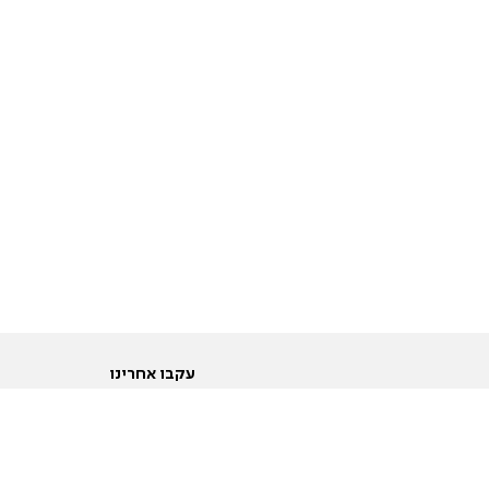
עקבו אחרינו
ות
טוויטר
ם הריון ולידה
פייסבוק
ום לקראת נישואין וזוגיות
אינסטגרם