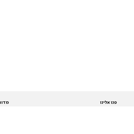
פנו אלינו
מדור
אודות
Pусский
חד
יצירת קשר
عربية
מב
פרסמו אצלנו
בי