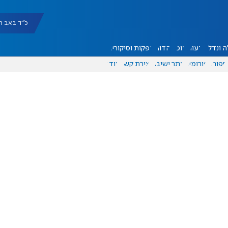
כ"ד באב תשפ"ו |
 ונדל"ן
דעות
אוכל
יהדות
הפקות וסיקורים
ספורט
פורומים
אתר ישיבה
יצירת קשר
עוד