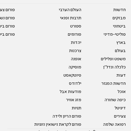
חדשות
העולם הערבי
פורום צע
מבזקים
תרבות ופנאי
פורום נשו
ביטחוני
ספורט
פורום בי
פוליטי-מדיני
פורומים
פורום בי
בארץ
יהדות
בעולם
צרכנות
משפט ופלילים
אופנה
כלכלה ונדל"ן
מוסיקה
דעות
פיוטקאסט
חדשות המגזר
ילדודס
אוכל
מודעות אבל
כיפה שחורה
מזג אוויר
דיגיטל
תגיות
צעירים
פורום הריון ולידה
רפואה שלמה
פורום לקראת נישואין וזוגיות