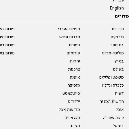
עברית
English
מדורים
חדשות
העולם הערבי
פורום צע
מבזקים
תרבות ופנאי
פורום נשו
ביטחוני
ספורט
פורום בי
פוליטי-מדיני
פורומים
פורום בי
בארץ
יהדות
בעולם
צרכנות
משפט ופלילים
אופנה
כלכלה ונדל"ן
מוסיקה
דעות
פיוטקאסט
חדשות המגזר
ילדודס
אוכל
מודעות אבל
כיפה שחורה
מזג אוויר
דיגיטל
תגיות