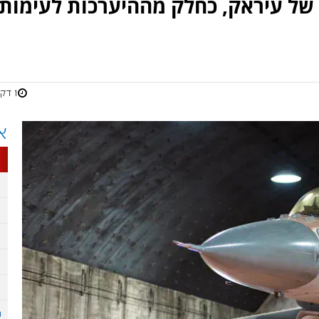
של עיראק, כחלק מההיערכות לעימות
1 דקות
א