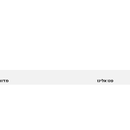
פנו אלינו
מדור
אודות
Pусский
חד
יצירת קשר
عربية
מב
פרסמו אצלנו
בי
תנאי שימוש
פו
מדיניות פרטיות
בא