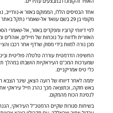
האוויר והקומנדו במבצעים עתידיים.
אחד הבסיסים הללו, הממוקם באזור א-נוח'ייב,
מקומי בן 29 בשם עוואד אל-שאמרי נתקל באתר באקראי במהלך נסיעה.
לפי דיווחי קרוביו ומפקדים באזור, אל-שאמרי 
האזורית ולדווח על נוכחות של חיילים, אוהלים 
מכן נורה למוות בידי מסוק שרדף אחר רכבו והצית
החשיפה הדרמטית עוררה טלטלה פוליטית וביטח
שמערכות המכ"ם העיראקיות הושבתו במהלך תקו
כלי טיס אמריקניים.
יממה לאחר דיווחו של רועה הצאן, שיגר הצבא ה
באש חזקה, וכתוצאה מכך נהרג חייל עיראקי אחד,
לנסיגת הכוח מהמקום.
בשיחות סגורות שקיים הרמטכ"ל העיראקי, הגנר
עבדול-אמיר יאראללה, עם מקביליו בצבא ארצות 