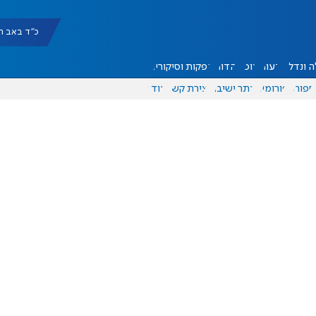
כ"ד באב תשפ"ו |
 ונדל"ן
דעות
אוכל
יהדות
הפקות וסיקורים
ספורט
פורומים
אתר ישיבה
יצירת קשר
עוד