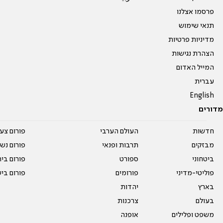
פרסמו אצלנו
תנאי שימוש
מדיניות פרטיות
הצהרת נגישות
המייל האדום
עברית
English
מדורים
חדשות
העולם הערבי
פורום צע
מבזקים
תרבות ופנאי
פורום נשו
ביטחוני
ספורט
פורום בי
פוליטי-מדיני
פורומים
פורום בי
בארץ
יהדות
בעולם
צרכנות
משפט ופלילים
אופנה