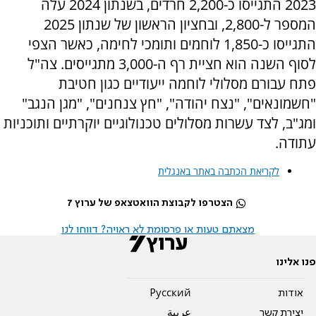
2023 התגייסו כ-2,200 חרדים, בשנתון 2024 עלה
המספר ל-2,800, ובחציון הראשון של שנתון 2025
התגייסו כ-1,850 לוחמים ותומכי לחימה, כאשר הצפי
לסוף השנה הוא חציית רף ה-3,000 מתגייסים. צה"ל
פתח עבורם מסלולי לוחמה ייעודיים כגון חטיבת
"חשמונאים", "נצח יהודה", "חץ צנחנים", "מגן הנגב"
ומג"ב, לצד עשרות מסלולים טכנולוגיים יוקרתיים ותוכניות
עתודה.
לקריאת הכתבה באתר באנגלית
הצטרפו לקבוצת הוואטצאפ של ערוץ 7
מצאתם טעות או פרסומת לא ראויה? דווחו לנו
פנו אלינו
אודות
Pусский
יצירת קשר
عربية