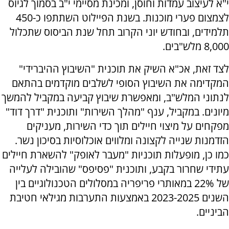
י"א לעיצוב עמדות וחוסן, ומכינת מסיימי י"ב בסמוך לגיוס
לצמצום פערי מוכנות. בשנת הפיילוט השתתפו כ-450
תלמידים, ובחודש יוני הקרוב תחל שנת הביסוס שתכלול
8,000 מלש"בים.
לצד זאת, אכ"א השיק את תוכנית "השיבוץ ההיברידי"
המקדימה את השיבוץ הסופי לשלבים מוקדמים בהתאם
לנתוני המלש"ב, ומאפשרת שיבוץ קביעה במקביל להמשך
מיונים. במקביל, ענף "מהלך השירות" ותוכנית "דרך דוד"
מפקחים על מיצוי חיילים תוך כדי השירות, מעניקים
הזדמנות שנייה לקצונה ומלווים אוכלוסיות בסיכון נשר.
כמו כן, מופעלות תוכניות "מעבר לאופק" להשארת חיילים
עתידי שחרור בקבע, ותוכנית "פסיפס" שהובילה לעלייה
של 22% במאותרי פריפריה במסלולים הטכנולוגיים בין
השנים 2023-2025 באמצעות התערבות מגילאי חטיבת
הביניים.