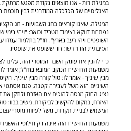
במגילת רות - אנו מוצאים נקודת מפגש מרתקת ב
האנליטיים של הכלכלה המודרנית לבין חוכמת הד
המגילה, שאנו קוראים בחג השבועות - חג הקציר
נפתחת דווקא בצימוד מטריד וכואב: "ויהי בימי ש
השופטים ויהי רעב בארץ". חז"ל בתלמוד עמדו ע
הסיבתית הזו ודרשו: דור ששופט את שופטיו.
כדי להבין את עומק השבר המוסדי הזה, עלינו לצ
משמעות הדו-שיח הנוקב המובא בחז"ל; אומר לו:
מבין שיניך - אומר לו: טול קורה מבין עיניך. הקי
השיניים הוא משל לעבירה קטנה, פגם אסתטי או 
נציג החוק מנסה להוכיח את האזרח ולתקן את דר
האזרח, במקום להקשיב לביקורת, משיב בבוז: טול 
המשמש לבניית תקרות, משל לעיוות מוסרי עצום
משמעות הדו-שיח הזה אינה רק חילופי האשמות 