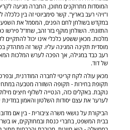
המוסדות מתרוקנים מתוכן, החברה מגיעה לקרי
ו"ויהי רעב בארץ". קשר סימביוטי זה בין כלכלה ל
במקדש בשולחן לחם הפנים, המסמל את השפע ו
התזונתי. השולחן מוקף בזר זהב, שחז"ל פירשו כ
מלכות. מכאן ששפע כלכלי אינו יכול להתקיים 
מוסדית תקינה המגינה עליו. קשר זה מתהדק בסי
רעב כבד במגילה, אך הפכה לערש המלכות המאו
של דוד.
מכאן עולה לקח קריטי לחברה המודרנית, ובפרט 
תקופת בחירות - תקופה השזורה מטבעה במתחים פ
נוקבת. באקלים כזה, הנטייה לשלוף חיצים מילו
לערער את עצם יסודות השלטון והאמון במדינת י
הביקורת על נושאי משרה ציבורית - בין אם מדוב
בבית המשפט, בחברי כנסת ובמחוקקים, או בשרי
בממשלה - היא חיונית, מבורכת והכרחית מתוך רצ