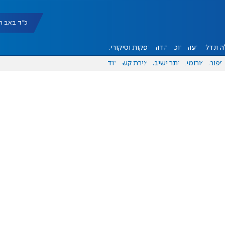
כ"ד באב תשפ"ו |
 ונדל"ן
דעות
אוכל
יהדות
הפקות וסיקורים
ספורט
פורומים
אתר ישיבה
יצירת קשר
עוד