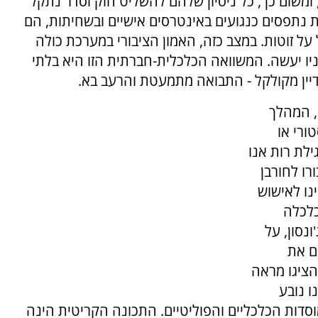
משום כך, כל ניסיון שלהם להשליט חוק וסדר נתקל
 נתפסים כנגועים באינטרסים אישיים ובשחיתות, הם
 זוטות. במצב כזה, האמון הציבורי במערכת כולה
ו יעשה. המשוואה הכלכלית-חברתית הזו היא בלתי
יין מקולקל - התבואה מתמעטת והרעב בא.
, המהלך
ורי או
ילת רות אנו
רו לחורבן
ינו לאישוש
נובל לכלכלה
ונסון, על
ם את
הציגו מראה
ו נובע
סדות הכלכליים והפוליטיים. התכונה הקריטית הינה