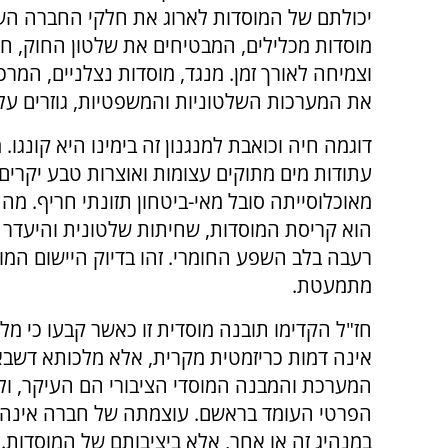
יכולתם של המוסדות לארוג את חלקי החברה השונ
מוסדות מכלילים, המבטיחים את שלטון החוק, חופ
וצמיחה לאורך זמן. מנגד, מוסדות נצלניים, המר
את המערכות השלטוניות והמשפטיות, גוזרים על ה
דוגמה חיה וכואבת למנגנון זה בימינו היא קונגו.
עתודות מים מתוקים עצומות ואוצרות טבע יקרים
מאוכלוסייתה סובל מאי-ביטחון תזונתי חריף. 
הוא קריסת המוסדות, שחיתות שלטונית והיעדר א
רעבה בלב השפע החומרי. זהו בדיוק היישום המוד
מתמעטת.
חז"ל הקדימו תובנה מוסדית זו כאשר קבעו כי מ
אינה דמות כריזמטית מקרית, אלא מלכותא דשבא 
המערכת והמבנה המוסדי הציבורי הם העיקר, ו
הפרטי העומד בראשם. עוצמתה של חברה אינה 
במנהיג זה או אחר, אלא ביציבותם של המוסדות.