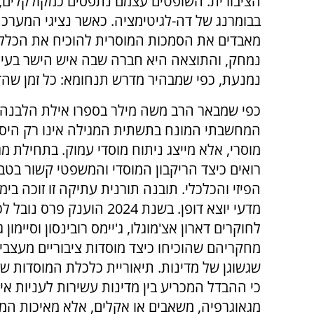
הציבורית. השופטים עצמם נתפסים כמקולקלים, ו
בבומרנג של דה-לגיטימציה. כאשר נציגי המערכת
מאבדים את הסמכות המוסרית להוכיח את הכלל על
נמחק, והתוצאה היא חברה שבה איש הישר בעיני
נמנעת, כפי שמבהיר מדרש תנחומא: כל זמן שהד
כפי שמבאר הרב משה מילר בספרו אילת הלבנה
המחשבתי המונח בתשתית המגילה אינו רק היסט
מוסרי, אלא מייצג ניתוח מוסדי עמוק. בתחילת מג
רואים כיצד הריקבון המוסדי והמשפטי קשור בטבו
הפיזי והכלכלי. תובנה תורנית עתיקה זו זוכה בימ
מדעי יוצא דופן. בשנת 2024 הוענק פרס 
לחוקרים דארון אצ'מוגלו, ג'יימס רובינסון וסיימון ג'
מחקריהם שהוכיחו כיצד מוסדות ציבוריים מעצבי
שגשוגן של מדינות. תיאוריית כלכלת המוסדות ש
כי ההבדל המכריע בין מדינות עשירות לעניות אינ
מגאוגרפיה, משאבים או אקלים, אלא מאיכות המו