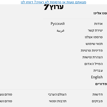
מצאתם טעות או פרסומת לא ראויה? דווחו לנו
פנו אלינו
אודות
Pусский
יצירת קשר
عربية
פרסמו אצלנו
תנאי שימוש
מדיניות פרטיות
הצהרת נגישות
המייל האדום
עברית
English
מדורים
חדשות
העולם הערבי
פורום צע
מבזקים
תרבות ופנאי
פורום נשו