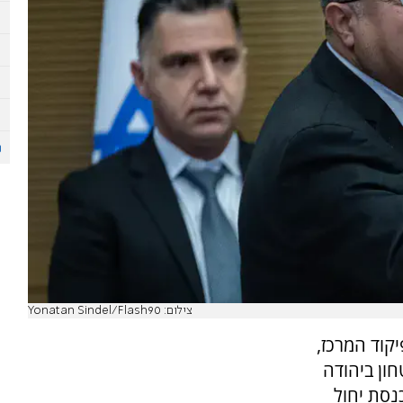
צילום: Yonatan Sindel/Flash90
קוד המרכז,
חון ביהודה
נסת יחול