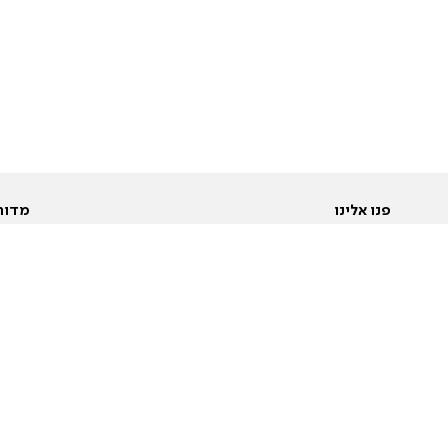
פנו אלינו
מדור
אודות
Pусский
חד
יצירת קשר
عربية
מב
פרסמו אצלנו
בי
תנאי שימוש
פו
מדיניות פרטיות
בא
הצהרת נגישות
בע
המייל האדום
מש