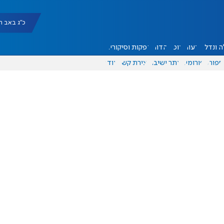
כ"ג באב תשפ"ו |
 ונדל"ן
דעות
אוכל
יהדות
הפקות וסיקורים
ספורט
פורומים
אתר ישיבה
יצירת קשר
עוד