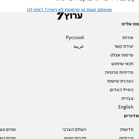
מצאתם טעות או פרסומת לא ראויה? דווחו לנו
פנו אלינו
אודות
Pусский
יצירת קשר
عربية
פרסמו אצלנו
תנאי שימוש
מדיניות פרטיות
הצהרת נגישות
המייל האדום
עברית
English
מדורים
חדשות
העולם הערבי
פורום צע
מבזקים
תרבות ופנאי
פורום נשו