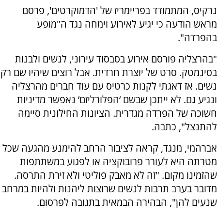
נרקיס, המתמודד בפריימריז של 'הדמוקרטים', פרסם
מראש הודעה כי יגיע לאירוע וימחה נגד ה"מופע
בהפרדה".
"בהרצליה פורסם אירוע בסבסוד עירוני, לנשים ולבנות
בסינמטק. סרט של יוצרת חרדית. אבל רוצים שיהיו שם רק
נשים. אז דאגתי לקנות כרטיס עם עוד חברים מהרצליה
ונגיע גם. לא ייתכן שבשם ‘הפלורליזם’ נאפשר מדיניות
חשוכה של הפרדה מגדרית. הציונות החילונית סיימה
להתנצל", כתבה.
אברהמי, מנגד, קראה לציבור הרחב להימנע מהגעה שכל
מטרתה היא לעורר פרובוקציה או לפגוע במשתתפות
שהזמינו מקום. "זה לא מאבק פוליטי ולא זירת התרסה.
מדובר בערב תרבות לנשים שרוצות ליהנות ולהיות במרחב
שנעים להן", הבהירה הבמאית בתגובה לפרסום.