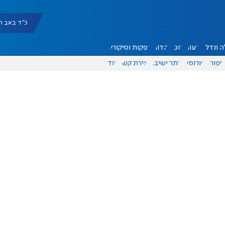
כ"ד באב תשפ"ו |
 ונדל"ן
דעות
אוכל
יהדות
הפקות וסיקורים
ספורט
פורומים
אתר ישיבה
יצירת קשר
עוד