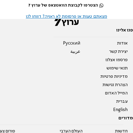
הצטרפו לקבוצת הוואטצאפ של ערוץ 7
מצאתם טעות או פרסומת לא ראויה? דווחו לנו
פנו אלינו
אודות
Pусский
יצירת קשר
عربية
פרסמו אצלנו
תנאי שימוש
מדיניות פרטיות
הצהרת נגישות
המייל האדום
עברית
English
מדורים
חדשות
העולם הערבי
פורום צע