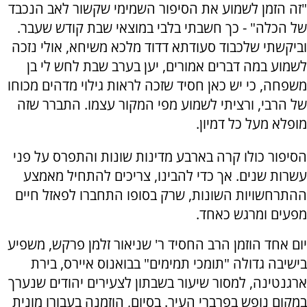
"זה הזמן לשמוע את הסיפור השמימי שקשור לאב הנכבד
של הכלה" - כך חשבתי בלבי במוצאי שבת קודש שעבר.
וביקשתי שלכבוד סעודתא דדוד מלכא משיחא, אולי נזכה
לשמוע במה דברים אמורים, יען בערב שבת לחש לי בן
משפחה, כי יש כאן חסיד שזכה לראות גילוי מדהים מכוחו
של הרבי, ורציתי לשמוע מפי המקור עצמו. התברר שזה
מופלא מעל כל דמיון.
הסיפור כולו קרה בארבע מדינות שונות והתפרס על פני
עשרות שנים. אך כדי להבינו, צריכים להתחיל מאמצע
ההתרחשויות השונות, שרק בסופו התחברו לפאזל חיים
מפעים ומרגש כאחד.
יום אחד הוזמן הרב החסיד ר' שניאור זלמן פרקש, משפיע
בישיבה גדולה "תומכי תמימים" בבואנוס איירס, בירת
ארגנטינה, למסור שיעור בשבתון לצעירים יהודים שנערך
במקום נופש בפרברי העיר. בסיום, הוזמנה בעבורו מונית