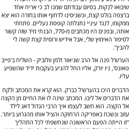
שיבואו לנקות. בסיום עבודתם שמנו לב כי אריח אחד
ברצפה בולט קצת, וכשניסינו לדחוף אותו בחזרה הוא יצא
ממקומו, לנגד עיניי נתגלתה קופסת נעליים. פתחתי
אותה, ובפנים היו מכתבים מ-770, הבנתי מיד שזה קשור
לסיפור האימוץ שלי, אבל אידיש ורוסית קצת קשה לי
להבין".
הערש'ל פנה אל הרב שניאור זלמן וולוביק - השליח ב'פייב
טאונס', ניו יורק, אליו החל להגיע בעקבות ידיד שהשפיע
עליו.
הדברים היכו בהערש'ל כברק. הוא קרא את המכתב ולקח
את הדברים אל ליבו. המכתב שינה לו את החיים מן הקצה
אל הקצה. הוא חשב לעצמו איך הרבי הגדול דאג לילד
עזוב ונשכח באפריקה הרחוקה והציל אותו מהגרוע ביותר.
"זו הייתה הפעם הראשונה שנחשפתי לכל התהליך