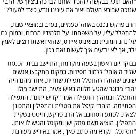
"האם תוכל בבקשה להזכיר אותנו לברכה ב'ציון' של הרבי
שנזכה שבורא העולם יאיר את עינינו ונדע כיצד לפעול?"
הרב פרקש נכנס באוהל פעמיים, בערב ובמוצאי שבת,
להתפלל עליו, על משפחתו, על תלמידיו הרבים, וכמובן גם
על נהג המונית מבואנוס איירס, שהוא ואשתו רוצים לאמץ
ילד, אך לא יודעים איך לעשות זאת נכון.
בבוקר יום ראשון בשעה מוקדמת, התיישב בבית הכנסת
שליד ה'אוהל' ללמוד חסידות. במקום התקבצו אנשים
שונים שהחלו להתפלל תפילת שחרית, אחד מהם היה
יהודי מבוגר שהגיע מלווה באיש צעיר, התיישב מולו
והתפלל, ובמהלך התפילה אמר "קדיש יתום". התפילה
הסתיימה, היהודי קיפל את הטלית והתפילין והתכונן
לצאת. לפתע הסתובב אל הרב פרקש, חיטט בשקית
התפילין, הוציא משם פתק ישן ומקופל והגיש לו אותו.
"תסתכל, תקרא מה כתוב כאן", אמר באידיש מעורבת