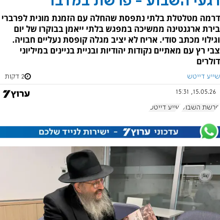
רגעי השבוע - פרשת במדבר
דרמה מטלטלת בלתי נתפסת שהחלה עם הזמנת מונית לפרברי
בירת ארגנטינה ממשיכה במפגש בלתי ייאמן בבוקרו של יום
וגילוי מכתב סודי. אריח לא יציב מגלה קופסת נעליים חבויה.
צבי רץ עם מאתיים נקודות יהודיות ובניית בניינים במיליוני
דולרים
שייע דייטש
2 דקות
15.05.26, 15:31
פרשת השבוע
שייע דייטש