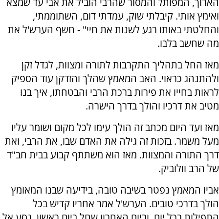
הארוך, המפותל והמסור שהרבי הוביל את אבי עד שמצא
ואימץ אותי. קיבלתי שוק, עמדתי דום, השתוממתי,
והחלטתי באותו רגע לשנות את חיי" - חשף הערש'ל את
מה שחשב בלבו.
מאז החל בתהליך התקרבות לתורה ומצוות, לגדל זקן
ולהתנהג כראוי. האב המאמץ שהלך והזדקן עוד הספיק
לראות בחייו את פירות ברכת הרבי והבטחתו, איך בנו
מטיב את דרכיו והולך בדרך הישרה.
מאז ועד היום מכתב זה הולך עימו לכל מקום ושומר עליו
מעל משמר. בזכות זה גילה את האדם שבו, את הרבי, ואת
דרך התורה והמצוות. מאז הוא משתתף קבוע בבית חב"ד
של הרב וולוביק.
אביו המאמץ נפטר בשיבה טובה, בידיעה שבנו המאומץ
הולך בדרכי טובים. הערש'ל אמר אחריו קדיש בכל
התפילות בכל יום, וביום האחרון שחל ביום ראשון, נסע אל