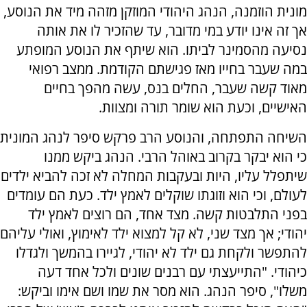
מונית הוזמנה, הנהג היהודי המוזקן מזהה מיד את הנוסע,
אך זה אינו יודע במי מדובר, עד שהזכיר לו את אותה
נסיעה מהסמינר לביתו. הוא שיתף את הנוסע המופתע
במה שעבר בחייו מאז פגישתם הקודמת. ממצב רפואי
מאוד קשה שעבר, החלים בנס, עשה מהפך בחיים
האישיים, וכעת הוא שומר תורה ומצוות.
השיחה התפתחה, והנוסע הרב פרקש סיפר לנהג המונית
כי הוא יבקר בקרוב באוהל הרבי. הנהג ביקש ממנו
שיתפלל עליו, היות ובעקבות המחלה לא זכה להביא ילדים
לעולם, וכי הוא וזוגתו שוקלים לאמץ ילד. כעת הם עומדים
בפני התלבטות קשה. מצד אחד, הם רוצים לאמץ ילד
יהודי; אך מצד שני, לא קל למצוא ילד לאימוץ, ואולי עליהם
להתפשר ולקחת גם ילד לא יהודי, לגיירו בהמשך ולגדלו
כיהודי. "התייעצתי עם רבנים שונים ולכל אחד דעה
משלו", סיפר הנהג. הוא מסר את שמו ושם אימו וביקש: