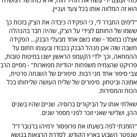
כוחי ועוצם ידי עשה את החיל הזה, אלא כוחו של המשלח
הוא זה המלווה אותו בכל צעד ועניין.
"לימים התברר לי, כי הפקידה כיבדה את הצ'ק בזכות כך
ששמו של החותם לצידי על הצ'ק, שהיה חבר בהנהלה
אצלנו במוסד - שמו כשם אחד מבעלי הבנק... הפקידה
חשבה שזה אכן מנהל הבנק בכבודו ובעצמו חתום על
ההמחאה, וכך ילדי הקעמפ הראשון ישנו במיטות טובות,
פרויקט שהצמיח משפחות יהודיות מפוארות" - מסיים הרב
צבי סיפור אחד מני רבות. סיפורים של השגחה פרטית,
אמונה וביטחון. סיפורים של שליח העושה שליחותו בכל
הכוח והמסירות.
שאלתי אותו על הביקורים ברוסיה. שניים שהיו בשנים
ההן, ושלישי שאני זוכר לפני מספר שנים.
"הזמנתי לפה בשעתו את פרופסור ירמיהו ברנובר ז"ל
שנפטר השבוע בארץ הקודש, לסדרת הרצאות בנושא