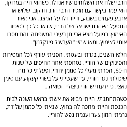
הרבי שלח את השלוחים שידאגו לו. כשהוא היה במרוקו,
הוא עמד בקשר עם מזכיר הרבי הרב חדקוב, שלוש או
ארבע פעמים בשבוע, ודיווח לו על המצב. אבי מאוד
התפעל מאהבת ישראל של הרבי, שדאג כל כך לסיפור
האימוץ. בפועל מצא אבי חן בעיני המשפחה, והם מסרו
אותי לאימוץ. ומאז שמי: "הערש'ל פינקלמן".
חלפו השנים, בגרתי ובעטתי. הפניתי עורף לכל המסירות
והפינוקים של הוריי. נסחפתי אחר ההיפים של שנות
ה-60, הסרתי מעלי כל סממן יהודי, ופעלתי כל מה
שיכולתי נגד הוריי, עד שעשיתי על בשרי קעקוע עם סימן
נאצי. כי ידעתי שהורי ניצולי השואה...
כשהתחתנתי, הייתי מביא את אשתי בראש השנה לבית
הכנסת והייתי מחכה לה בחוץ. שנאתי כל סממן של דת,
גרמתי המון צער ועגמת נפש להוריי.