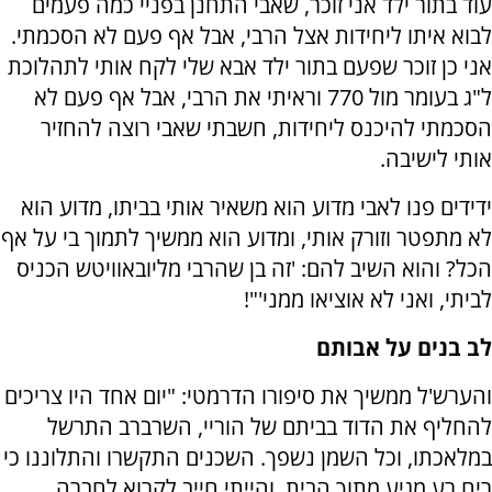
עוד בתור ילד אני זוכר, שאבי התחנן בפניי כמה פעמים
לבוא איתו ליחידות אצל הרבי, אבל אף פעם לא הסכמתי.
אני כן זוכר שפעם בתור ילד אבא שלי לקח אותי לתהלוכת
ל"ג בעומר מול 770 וראיתי את הרבי, אבל אף פעם לא
הסכמתי להיכנס ליחידות, חשבתי שאבי רוצה להחזיר
אותי לישיבה.
ידידים פנו לאבי מדוע הוא משאיר אותי בביתו, מדוע הוא
לא מתפטר וזורק אותי, ומדוע הוא ממשיך לתמוך בי על אף
הכל? והוא השיב להם: 'זה בן שהרבי מליובאוויטש הכניס
לביתי, ואני לא אוציאו ממני'"!
לב בנים על אבותם
והערש'ל ממשיך את סיפורו הדרמטי: "יום אחד היו צריכים
להחליף את הדוד בביתם של הוריי, השרברב התרשל
במלאכתו, וכל השמן נשפך. השכנים התקשרו והתלוננו כי
ריח רע מגיע מתוך הבית, והייתי חייב לקרוא לחברה