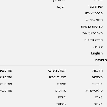
אודות
Pусский
יצירת קשר
عربية
פרסמו אצלנו
תנאי שימוש
מדיניות פרטיות
הצהרת נגישות
המייל האדום
עברית
English
מדורים
חדשות
העולם הערבי
פורום צע
מבזקים
תרבות ופנאי
פורום נשו
ביטחוני
ספורט
פורום בי
פוליטי-מדיני
פורומים
פורום בי
בארץ
יהדות
בעולם
צרכנות