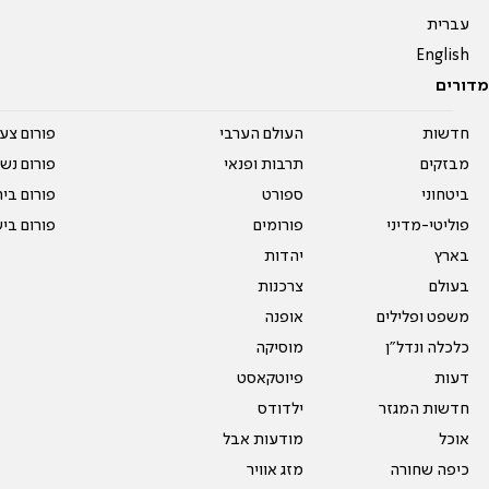
עברית
English
מדורים
חדשות
העולם הערבי
פורום צע
מבזקים
תרבות ופנאי
פורום נשו
ביטחוני
ספורט
פורום בי
פוליטי-מדיני
פורומים
פורום בי
בארץ
יהדות
בעולם
צרכנות
משפט ופלילים
אופנה
כלכלה ונדל"ן
מוסיקה
דעות
פיוטקאסט
חדשות המגזר
ילדודס
אוכל
מודעות אבל
כיפה שחורה
מזג אוויר