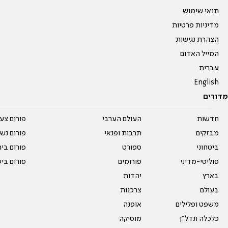
תנאי שימוש
מדיניות פרטיות
הצהרת נגישות
המייל האדום
עברית
English
מדורים
חדשות
העולם הערבי
פורום צע
מבזקים
תרבות ופנאי
פורום נשו
ביטחוני
ספורט
פורום בי
פוליטי-מדיני
פורומים
פורום בי
בארץ
יהדות
בעולם
צרכנות
משפט ופלילים
אופנה
כלכלה ונדל"ן
מוסיקה