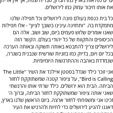
ערים נפלאות בארץ כמו חברון, טבריה וצפת, אך אין אליהן
את אותו חיבור עמוק כמו לירושלים.
כל בית כנסת בעולם פונה לירושלים וכל תפילה שלנו
מתמקדת בה. "ותחזינה עינינו בשובך לציון" - אלו תפילות
שאנו אומרים שלוש פעמים ביום, שוב ושוב. אלה הם
הכיסופים והתקוות של כל יהודי בעולם. הקשר הזה
לירושלים צריך להתבטא באותה תשוקה ובאותה הערכה
בכל יום ויום, בדיוק כמו בזוגיות שורשית שנבנית בשגרה,
שנמדדת באהבה וההתרגשות היומיומיות.
אני זוכר כילד שגדל בסטטן איילנד את השיר "The Little
Bird is Calling", על ציפור קטנה שמשתוקקת לחזור
הביתה. הבית הוא ירושלים. כילד שרתי אותו והרגשתי
שאני אותה ציפור שמשתוקקת לחזור הביתה, וברוך ה'
זכינו אני ומשפחתי לחזור ארצה. ביום הראשון שלנו בארץ,
דאגנו להגיע לירושלים כדי לחיות ולהרגיש את העיר