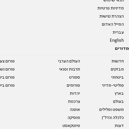
תנאי שימוש
מדיניות פרטיות
הצהרת נגישות
המייל האדום
עברית
English
מדורים
חדשות
העולם הערבי
פורום צע
מבזקים
תרבות ופנאי
פורום נשו
ביטחוני
ספורט
פורום בי
פוליטי-מדיני
פורומים
פורום בי
בארץ
יהדות
בעולם
צרכנות
משפט ופלילים
אופנה
כלכלה ונדל"ן
מוסיקה
דעות
פיוטקאסט