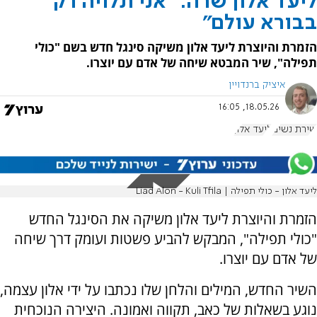
ליעד אלון שרה: "אני תלויה רק
בבורא עולם"
הזמרת והיוצרת ליעד אלון משיקה סינגל חדש בשם "כולי
תפילה", שיר המבטא שיחה של אדם עם יוצרו.
איציק ברנדויין
18.05.26, 16:05
שירת נשים
ליעד אלון
ליעד אלון - כולי תפילה | Liad Alon - Kuli Tfila
הזמרת והיוצרת ליעד אלון משיקה את הסינגל החדש
"כולי תפילה", המבקש להביע פשטות ועומק דרך שיחה
של אדם עם יוצרו.
השיר החדש, המילים והלחן שלו נכתבו על ידי אלון עצמה,
נוגע בשאלות של כאב, תקווה ואמונה. היצירה הנוכחית