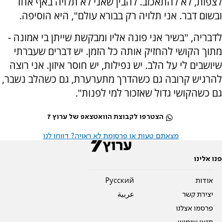
לצפות, לא להתאכזב. להבין שאני לא תלויה באף אחד
ובשום דבר. אני תלויה רק בבורא עולם", היא הוסיפה.
לדבריה, "בשיר אני פונה אליו ומבקשת שייתן בי אמונה -
מתוך הקושי להחזיק אותה כל הזמן. יש דברים שעברתי
שיושבים לי על הלב. יש נפילות, יש חוסר איזון. אני רוצה
להרגיש קרובה גם כשהדרך מתערערת, גם כשהלב נשבר,
גם כשהקושי גדול שאזכור למי לפנות".
הצטרפו לקבוצת הוואטצאפ של ערוץ 7
מצאתם טעות או פרסומת לא ראויה? דווחו לנו
פנו אלינו
אודות
Pусский
יצירת קשר
عربية
פרסמו אצלנו