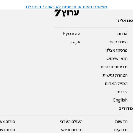
מצאתם טעות או פרסומת לא ראויה? דווחו לנו
פנו אלינו
אודות
Pусский
יצירת קשר
عربية
פרסמו אצלנו
תנאי שימוש
מדיניות פרטיות
הצהרת נגישות
המייל האדום
עברית
English
מדורים
חדשות
העולם הערבי
פורום צע
מבזקים
תרבות ופנאי
פורום נשו