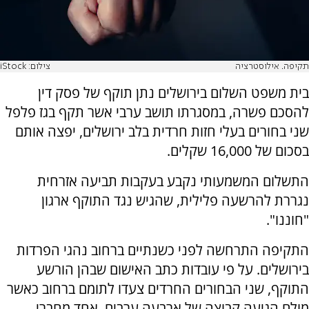
תקיפה. אילוסטרציה
צילום: iStock
בית משפט השלום בירושלים נתן תוקף של פסק דין
להסכם פשרה, במסגרתו תושב ערבי אשר תקף בגז פלפל
שני בחורים בעלי חזות חרדית בלב ירושלים, יפצה אותם
בסכום של 16,000 שקלים.
התשלום המשמעותי נקבע בעקבות תביעה אזרחית
נגררת להרשעה פלילית, שהגיש נגד התוקף ארגון
"חוננו".
התקיפה התרחשה לפני כשנתיים ברחוב נהגי הפרדות
בירושלים. על פי עובדות כתב האישום שבהן הורשע
התוקף, שני הבחורים החרדים צעדו לתומם ברחוב כאשר
מולם הגיעה קבוצה של ארבעה ערבים. אחד מחברי