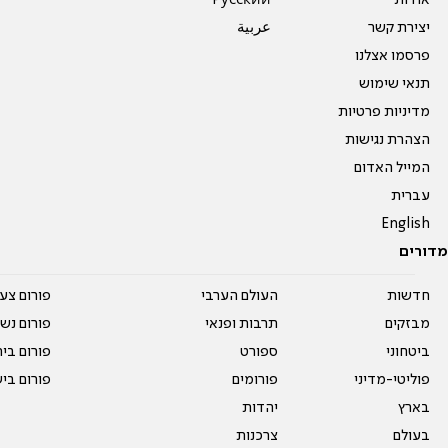
אודות
Pусский
יצירת קשר
عربية
פרסמו אצלנו
תנאי שימוש
מדיניות פרטיות
הצהרת נגישות
המייל האדום
עברית
English
מדורים
חדשות
העולם הערבי
פורום צע
מבזקים
תרבות ופנאי
פורום נשו
ביטחוני
ספורט
פורום בי
פוליטי-מדיני
פורומים
פורום בי
בארץ
יהדות
בעולם
צרכנות