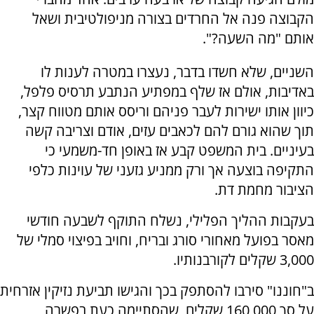
הקבוצה פנה אל החרדים בצורה מניפולטיבית ושאל
אותם "מה השעה?".
השניים, שלא חשדו בדבר, נעצרו במטרה לענות לו
באדיבות, אולם אז שלף במפתיע הנתבע תרסיס פלפל,
כיוון אותו ישירות לעבר פניהם וריסס אותם מטווח קצר,
תוך שהוא גורם להם לכאבים עזים, אודם וצריבה קשה
בעיניים. בית המשפט קבע אז באופן חד-משמעי כי
התקיפה בוצעה אך ורק ממניע גזעני של עוינות כלפי
הציבור מחמת דת.
בעקבות ההליך הפלילי, נשלח התוקף לשבעה חודשי
מאסר בפועל מאחורי סורג ובריח, וחויב בפיצוי סמלי של
3,000 שקלים לקורבנותיו.
ב"חוננו" סירבו להסתפק בכך והגישו תביעת נזיקין אזרחית
על סך 160,000 שקלים, שהסתיימה כעת בפשרה