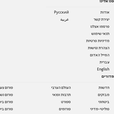
פנו אלינו
אודות
Pусский
יצירת קשר
عربية
פרסמו אצלנו
תנאי שימוש
מדיניות פרטיות
הצהרת נגישות
המייל האדום
עברית
English
מדורים
חדשות
העולם הערבי
פורום צע
מבזקים
תרבות ופנאי
פורום נשו
ביטחוני
ספורט
פורום בי
פוליטי-מדיני
פורומים
פורום בי