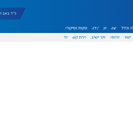
כ"ד באב תשפ"ו |
 ונדל"ן
דעות
אוכל
יהדות
הפקות וסיקורים
ספורט
פורומים
אתר ישיבה
יצירת קשר
עוד