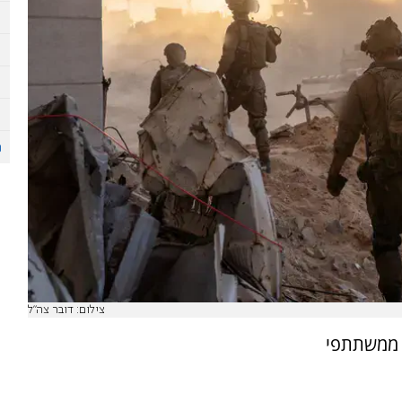
צילום: דובר צה"ל
ד ממשתתפי