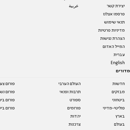
יצירת קשר
عربية
פרסמו אצלנו
תנאי שימוש
מדיניות פרטיות
הצהרת נגישות
המייל האדום
עברית
English
מדורים
חדשות
העולם הערבי
פורום צע
מבזקים
תרבות ופנאי
פורום נשו
ביטחוני
ספורט
פורום בי
פוליטי-מדיני
פורומים
פורום בי
בארץ
יהדות
בעולם
צרכנות