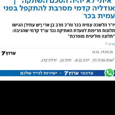
"איתי לא יהיה הסכם השתקה" |
אודליה קדמי מסרבת להתקפל בפני
עמית בכר
יו"ר הלשכה עמית בכר וח"כ מרב בן ארי (יש עתיד) הגישו
תלונות חריפות לוועדת האתיקה נגד עו"ד קדמי שהגיבה:
"תלונה פוליטית מופרכת"
ערוץ 7
19.05.26, 16:16
לשכת עורכי הדין
מירב בן ארי
עמית בכר
אודליה קדמי