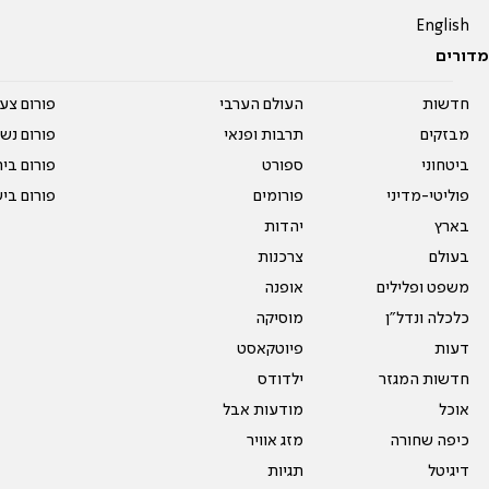
English
מדורים
חדשות
העולם הערבי
פורום צע
מבזקים
תרבות ופנאי
פורום נשו
ביטחוני
ספורט
פורום בי
פוליטי-מדיני
פורומים
פורום בי
בארץ
יהדות
בעולם
צרכנות
משפט ופלילים
אופנה
כלכלה ונדל"ן
מוסיקה
דעות
פיוטקאסט
חדשות המגזר
ילדודס
אוכל
מודעות אבל
כיפה שחורה
מזג אוויר
דיגיטל
תגיות