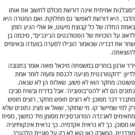
"סובלנות אמיתית אינה דורשת מכולם לחשוב את אותו
הדבר, היא דורשת לאפשר גם מחלוקת. ואם המטרה היא
באמת החלה של כל קבוצת מיעוט, אז אולי הגיע הזמן
לדאוג על הזכויות של הסטודנטים הג'ינג'ים", סיכמה בן
שחר את דבריה שכאמור הובילו לסערה בוועדה ובאיומים
להוצאתה.
יו"ר ארגון בוחרים במשפחה מיכאל פואה אומר בתגובה
לדיון: "דוקטורנטית מגיעה לכנסת ומעזה לומר אמת
פשוטה: מחקר הוא לא פשע. שאלות הן לא שנאה.
נתונים הם לא 'להט"בופוביה'. אבל בדו"ח ובשיח סביבו
מתברר דבר מסוכן: לא רוצים חופש מחקר, רוצים חופש
רק למי שמיישר קו. מי שחוקר, שואל או מציג נתונים שלא
מתאימים לאג'נדה הפרוגרסיבית מסומן מיד כחשוך, מסית
או מסוכן. כך לא נראית אקדמיה. כך נראית אינקוויזיציה
מודרנית. המאבק כאן הוא לא רק על סוגיית הלהט"ב.