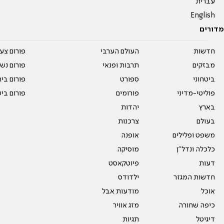
עברית
English
מדורים
חדשות
העולם הערבי
פורום צע
מבזקים
תרבות ופנאי
פורום נשו
ביטחוני
ספורט
פורום בי
פוליטי-מדיני
פורומים
פורום בי
בארץ
יהדות
בעולם
צרכנות
משפט ופלילים
אופנה
כלכלה ונדל"ן
מוסיקה
דעות
פיוטקאסט
חדשות המגזר
ילדודס
אוכל
מודעות אבל
כיפה שחורה
מזג אוויר
דיגיטל
תגיות