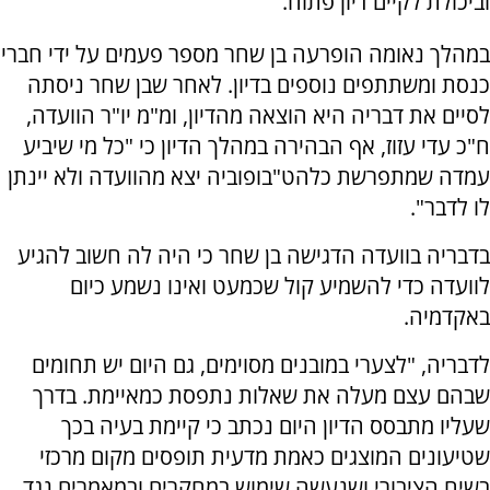
וביכולת לקיים דיון פתוח.
במהלך נאומה הופרעה בן שחר מספר פעמים על ידי חברי
כנסת ומשתתפים נוספים בדיון. לאחר שבן שחר ניסתה
לסיים את דבריה היא הוצאה מהדיון, ומ"מ יו"ר הוועדה,
ח"כ עדי עזוז, אף הבהירה במהלך הדיון כי "כל מי שיביע
עמדה שמתפרשת כלהט"בופוביה יצא מהוועדה ולא יינתן
לו לדבר".
בדבריה בוועדה הדגישה בן שחר כי היה לה חשוב להגיע
לוועדה כדי להשמיע קול שכמעט ואינו נשמע כיום
באקדמיה.
לדבריה, "לצערי במובנים מסוימים, גם היום יש תחומים
שבהם עצם מעלה את שאלות נתפסת כמאיימת. בדרך
שעליו מתבסס הדיון היום נכתב כי קיימת בעיה בכך
שטיעונים המוצגים כאמת מדעית תופסים מקום מרכזי
בשיח הציבורי ושנעשה שימוש במחקרים ובמאמרים נגד