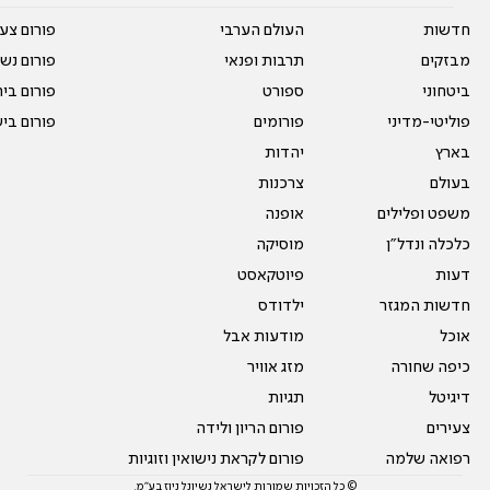
חדשות
העולם הערבי
פורום צע
מבזקים
תרבות ופנאי
פורום נשו
ביטחוני
ספורט
פורום בי
פוליטי-מדיני
פורומים
פורום בי
בארץ
יהדות
בעולם
צרכנות
משפט ופלילים
אופנה
כלכלה ונדל"ן
מוסיקה
דעות
פיוטקאסט
חדשות המגזר
ילדודס
אוכל
מודעות אבל
כיפה שחורה
מזג אוויר
דיגיטל
תגיות
צעירים
פורום הריון ולידה
רפואה שלמה
פורום לקראת נישואין וזוגיות
© כל הזכויות שמורות לישראל נשיונל ניוז בע"מ.