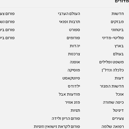
מדורים
חדשות
העולם הערבי
פורום צע
מבזקים
תרבות ופנאי
פורום נשו
ביטחוני
ספורט
פורום בי
פוליטי-מדיני
פורומים
פורום בי
בארץ
יהדות
בעולם
צרכנות
משפט ופלילים
אופנה
כלכלה ונדל"ן
מוסיקה
דעות
פיוטקאסט
חדשות המגזר
ילדודס
אוכל
מודעות אבל
כיפה שחורה
מזג אוויר
דיגיטל
תגיות
צעירים
פורום הריון ולידה
רפואה שלמה
פורום לקראת נישואין וזוגיות