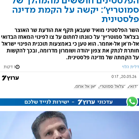
הפלסטינים חוששים מהמהלך של
סמוטריץ': יקשה על הקמת מדינה
פלסטינית
השר הפלסטיני מואיד שעבאן תקף את הודעת שר האוצר
בצלאל סמוטריץ' על כוונתו לחתום על צו לפינוי המאחז הבדואי
אל-ח'אן אל-אחמר. הוא טען כי באמצעות תוכנית הפינוי ישראל
חותרת לנתק את צפון יהודה ושומרון מדרומה, ובכך להקשות
על הקמתה של מדינה פלסטינית.
דלית הלוי
1 דקות
20.05.26, 0:17
בדואים
בצלאל סמוטריץ'
חאן אל אחמר