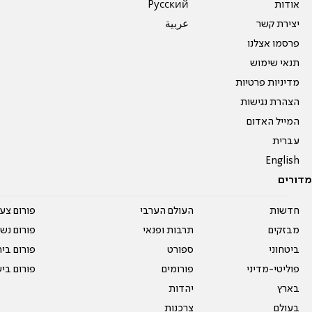
אודות
Pусский
יצירת קשר
عربية
פרסמו אצלנו
תנאי שימוש
מדיניות פרטיות
הצהרת נגישות
המייל האדום
עברית
English
מדורים
חדשות
העולם הערבי
פורום צע
מבזקים
תרבות ופנאי
פורום נשו
ביטחוני
ספורט
פורום בי
פוליטי-מדיני
פורומים
פורום בי
בארץ
יהדות
בעולם
צרכנות