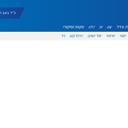
כ"ד באב תשפ"ו |
 ונדל"ן
דעות
אוכל
יהדות
הפקות וסיקורים
ספורט
פורומים
אתר ישיבה
יצירת קשר
עוד