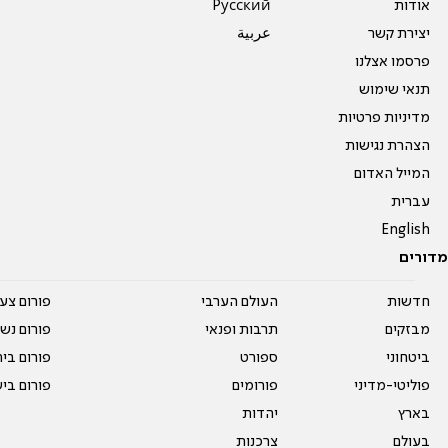
אודות
Pусский
יצירת קשר
عربية
פרסמו אצלנו
תנאי שימוש
מדיניות פרטיות
הצהרת נגישות
המייל האדום
עברית
English
מדורים
חדשות
העולם הערבי
פורום צע
מבזקים
תרבות ופנאי
פורום נשו
ביטחוני
ספורט
פורום בי
פוליטי-מדיני
פורומים
פורום בי
בארץ
יהדות
בעולם
צרכנות