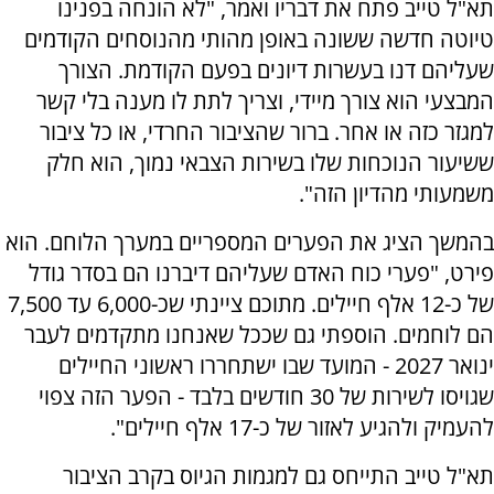
תא"ל טייב פתח את דבריו ואמר, "לא הונחה בפנינו
טיוטה חדשה ששונה באופן מהותי מהנוסחים הקודמים
שעליהם דנו בעשרות דיונים בפעם הקודמת. הצורך
המבצעי הוא צורך מיידי, וצריך לתת לו מענה בלי קשר
למגזר כזה או אחר. ברור שהציבור החרדי, או כל ציבור
ששיעור הנוכחות שלו בשירות הצבאי נמוך, הוא חלק
משמעותי מהדיון הזה".
בהמשך הציג את הפערים המספריים במערך הלוחם. הוא
פירט, "פערי כוח האדם שעליהם דיברנו הם בסדר גודל
של כ-12 אלף חיילים. מתוכם ציינתי שכ-6,000 עד 7,500
הם לוחמים. הוספתי גם שככל שאנחנו מתקדמים לעבר
ינואר 2027 - המועד שבו ישתחררו ראשוני החיילים
שגויסו לשירות של 30 חודשים בלבד - הפער הזה צפוי
להעמיק ולהגיע לאזור של כ-17 אלף חיילים".
תא"ל טייב התייחס גם למגמות הגיוס בקרב הציבור