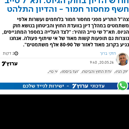
חודש הדיון בחוק הגיוס: תא"ל טייב
חשף מחסור חמור - והדיון התלהט
צה"ל התריע מפני מחסור חמור בלוחמים ועשרות אלפי
משתמטים במהלך דיון בוועדת החוץ והביטחון בנושא חוק
הגיוס. תא"ל שי טייב הזהיר: "לצד העלייה במספר המתגייסים,
נוצרות גם תופעות קשות מאוד של אי שיתוף פעולה. אנחנו
נגיע בקרוב מאוד לאזור של 80-90 אלף משתמטים".
חזקי ברוך
2 דקות
20.05.26, 9:40
חוק הגיוס
ועדת החוץ והביטחון
בועז ביסמוט
שי טייב