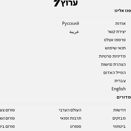
פנו אלינו
אודות
Pусский
יצירת קשר
عربية
פרסמו אצלנו
תנאי שימוש
מדיניות פרטיות
הצהרת נגישות
המייל האדום
עברית
English
מדורים
חדשות
העולם הערבי
פורום צע
מבזקים
תרבות ופנאי
פורום נשו
ביטחוני
ספורט
פורום בי