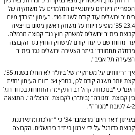
ד"ר דותן גורן, היסטוריון, מצא במקרה, כהגדרתו, בארכיון
הספרייה דיווחים עיתונאיים המלמדים על משחקיה של
בית"ר ירושלים עוד קודם לשנת 36'. בעיתון 'הירדן' מיום
23.4 35' מופיע דיווח על משחק ראשון מסוגו בו יצאה
קבוצת בית"ר ירושלים למשחק חוץ נגד קבוצה מרמלה.
עוד מדווח שם כי עוד קודם למשחק החוץ נגד הקבוצה
מרמלה תתמודד "ביתר הצעירה ירושלים נגד בית"ר
הצעירה תל אביב".
אך הדיווחים על משחקיה של בית"ר לא החלו בשנת 35'.
קצת יותר משנה קודם לכן, במרץ 34' דווח העיתון 'חזית
העם' כי "בנוכחות קהל רב התקיימה התחרות בכדור רגל
בין קבוצת "מנורה" (בית"ר) לקבוצת "הרצליה". התוצאה
4-2 לטובת "מנורה".
בעיתון 'דאר היום' מדצמבר 34' כי "הולכת ומתארגנת
קבוצת כדורגל על ידי ארגון בית"ר בירושלים. הקבוצה