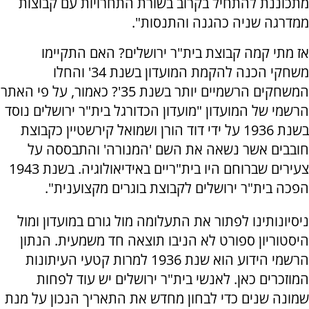
מתכוננת להתחיל בקרוב בשורת התחרויות עם קבוצות
ממדרגה שניה כהגנה והתנסות".
אז מתי קמה קבוצת בית"ר ירושלים? האם התקיימו
משחקי הכנה להקמת המועדון בשנת 34' והחלו
המשחקים הרשמיים יותר בשנת 35'? כאמור, על פי האתר
הרשמי של המועדון "מועדון הכדורגל בית"ר ירושלים נוסד
בשנת 1936 על ידי דוד הורן ושמואל קירשטיין כקבוצת
חובבים אשר נשאה את השם 'המנורה' והתבססה על
צעירים שברוחם היו בית"ריים באידיאולוגיה. בשנת 1943
הפכה בית"ר ירושלים לקבוצת בוגרים מקצוענית".
ניסיונותינו לפתור את התעלומה מול גורם במועדון ומול
היסטוריון ספורט לא הניבו תוצאה חד משמעית. הנתון
הרשמי הידוע הוא שנת 1936 למרות קטעי העיתונות
המוזכרים כאן. לאנשי בית"ר ירושלים יש עוד לפחות
שמונה שנים כדי לבחון מחדש את התאריך הנכון על מנת