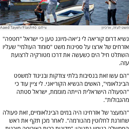
משט לעזה, ארכיון
צילום: Aaed Tayeh/Flash90
נשיא דרום קוריאה לי ג'יאה-מיונג טען כי ישראל "חטפה"
אזרחים של ארצו על ספינות משט "סומוד העולמי" שעליו
השתלט חיל הים כשעשה את דרכו מטורקיה לרצועת
עזה.
"הם עשו זאת בנסיבות בלתי צודקות ובניגוד למשפט
הבינלאומי", האשים הנשיא הקוריאני. לי ציין עוד כי
"הפעולה הישראלית הייתה מוגזמת, ישראל סטתה
מהגבולות".
"המעצר של אזרחינו היה במים הבינלאומיים, זאת פעולה
שחורגת לחלוטין מהנורמה". לאחר מכן תקף את ראש
הממשלה בנימין נתניהו: "מדינות רבות באירופה מוכנות