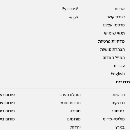
אודות
Pусский
יצירת קשר
عربية
פרסמו אצלנו
תנאי שימוש
מדיניות פרטיות
הצהרת נגישות
המייל האדום
עברית
English
מדורים
חדשות
העולם הערבי
פורום צע
מבזקים
תרבות ופנאי
פורום נשו
ביטחוני
ספורט
פורום בי
פוליטי-מדיני
פורומים
פורום בי
בארץ
יהדות