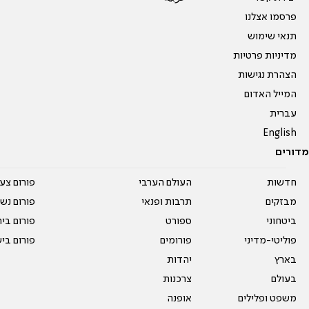
פרסמו אצלנו
תנאי שימוש
מדיניות פרטיות
הצהרת נגישות
המייל האדום
עברית
English
מדורים
חדשות
העולם הערבי
פורום צע
מבזקים
תרבות ופנאי
פורום נשו
ביטחוני
ספורט
פורום בי
פוליטי-מדיני
פורומים
פורום בי
בארץ
יהדות
בעולם
צרכנות
משפט ופלילים
אופנה